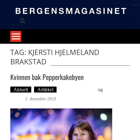
Skip
to
content
TAG: KJERSTI HJELMELAND
BRAKSTAD
Kvinnen bak Pepperkakebyen
Aktuelt
Artikkel
Martine H. Leknes
og
Foto: Roy
Bjørge
3. desember 2019