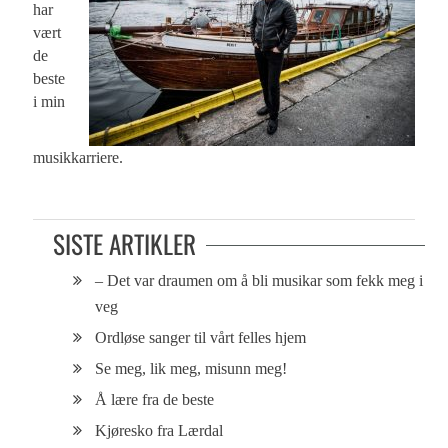
har
vært
de
beste
i min
musikkarriere.
SISTE ARTIKLER
– Det var draumen om å bli musikar som fekk meg i
veg
Ordløse sanger til vårt felles hjem
Se meg, lik meg, misunn meg!
Å lære fra de beste
Kjøresko fra Lærdal