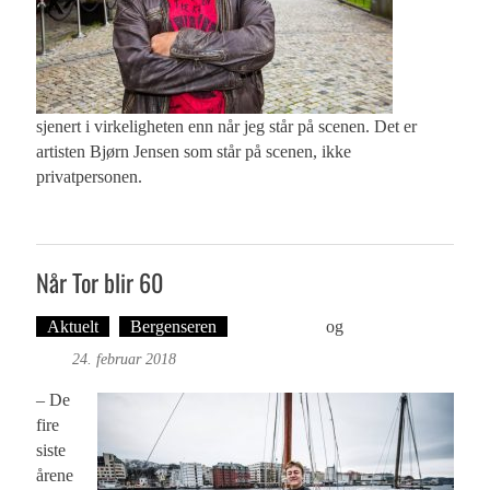
sjenert i virkeligheten enn når jeg står på scenen. Det er
artisten Bjørn Jensen som står på scenen, ikke
privatpersonen.
Når Tor blir 60
Aktuelt
Bergenseren
Ove Landro
og
Øyvind Toft:
Foto
24. februar 2018
– De
fire
siste
årene