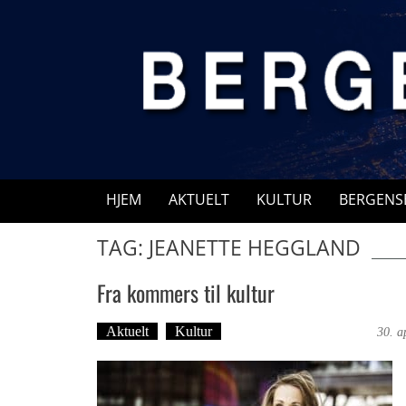
Skip
to
content
HJEM
AKTUELT
KULTUR
BERGENS
TAG: JEANETTE HEGGLAND
Fra kommers til kultur
Aktuelt
Kultur
Ingvild Festervoll Melien
30. a