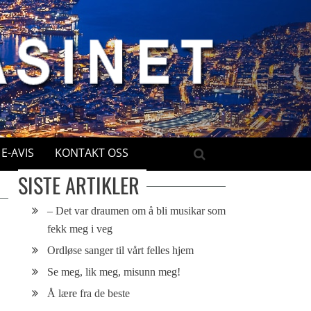
E-AVIS
KONTAKT OSS
SISTE ARTIKLER
– Det var draumen om å bli musikar som
fekk meg i veg
Ordløse sanger til vårt felles hjem
Se meg, lik meg, misunn meg!
Å lære fra de beste