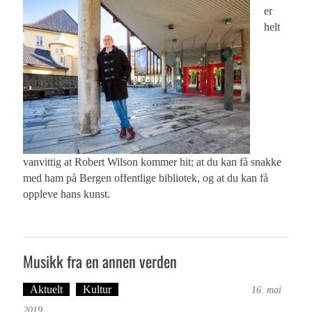
er
helt
vanvittig at Robert Wilson kommer hit; at du kan få snakke
med ham på Bergen offentlige bibliotek, og at du kan få
oppleve hans kunst.
Musikk fra en annen verden
Aktuelt
Kultur
Tekst: Magne Fonn Hafskor
16. mai
2019