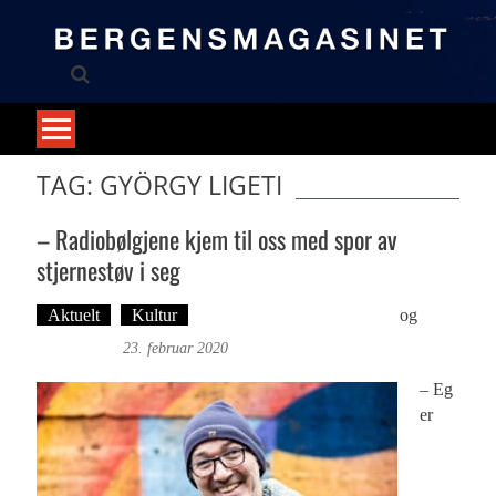
Skip
to
content
TAG: GYÖRGY LIGETI
– Radiobølgjene kjem til oss med spor av
stjernestøv i seg
Aktuelt
Kultur
Tekst: Magne Fonn Hafskor
og
Foto:
Roy Bjørge
23. februar 2020
– Eg
er