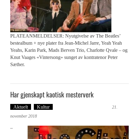
PLATEANMELDELSER: Nyutgivelse av The Beatles’
bestealbum + nye plater fra Jean-Michel Jarre, Yeah Yeah
Yeahs, Karin Park, Mads Berven Trio, Charlotte Qvale – og
Knut Vaages «Vintersong» sunget av kontratenor Peter
Sæther.
Har gjenskapt kaotisk mesterverk
Aktuelt
Kultur
Tekst: Magne Fonn Hafskor
21.
november 2018
–