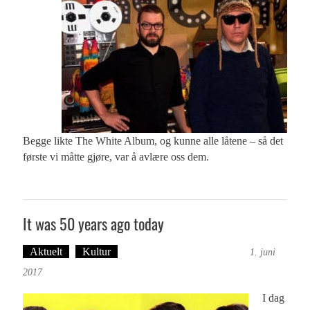
Begge likte The White Album, og kunne alle låtene – så det
første vi måtte gjøre, var å avlære oss dem.
It was 50 years ago today
Aktuelt
Kultur
Tekst: Magne Fonn Hafskor
1. juni
2017
I dag