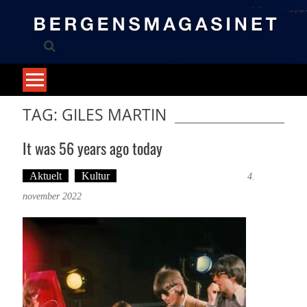
Skip
to
content
TAG: GILES MARTIN
It was 56 years ago today
Aktuelt
Kultur
Tekst: Magne Fonn Hafskor
4.
november 2022