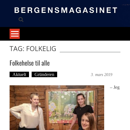
Skip
to
content
TAG: FOLKELIG
Folkehelse til alle
Aktuelt
Gründeren
Martine Haugen
3. mars 2019
– Jeg