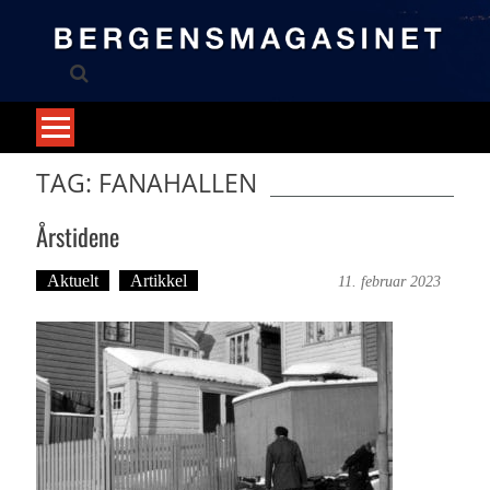
Skip
to
content
TAG: FANAHALLEN
Årstidene
Aktuelt
Artikkel
Bergensmagasinet
11. februar 2023