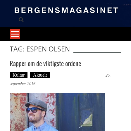
Skip
to
content
TAG: ESPEN OLSEN
Rapper om de viktigste ordene
Kultur
Aktuelt
Tekst: Magne Fonn Hafskor
26.
september 2016
–