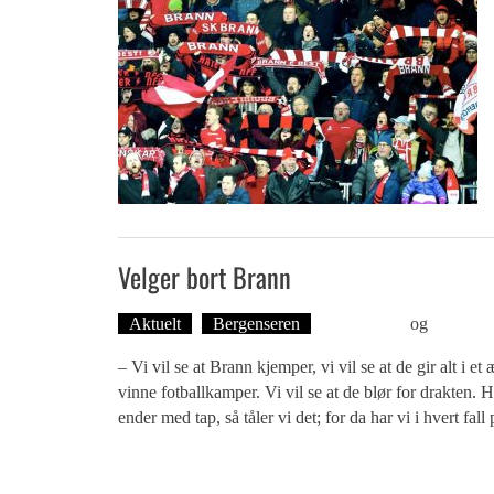
Velger bort Brann
Aktuelt
Bergenseren
Ove Landro
og
Øyvind T
– Vi vil se at Brann kjemper, vi vil se at de gir alt i et
vinne fotballkamper. Vi vil se at de blør for drakten. H
ender med tap, så tåler vi det; for da har vi i hvert fall