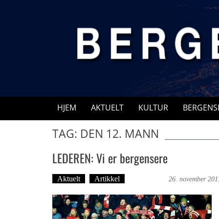
Skip
to
content
HJEM
AKTUELT
KULTUR
BERGENS
TAG: DEN 12. MANN
LEDEREN: Vi er bergensere
Aktuelt
Artikkel
Ove Landro
26. november 201