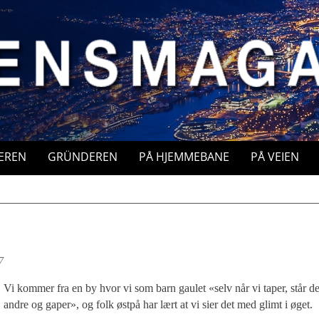
EREN
GRÜNDEREN
PÅ HJEMMEBANE
PÅ VEIEN
7
Vi kommer fra en by hvor vi som barn gaulet «selv når vi taper, står d
andre og gaper», og folk østpå har lært at vi sier det med glimt i øget.