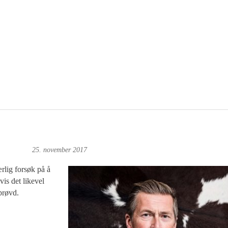
oft: Foto
25. november 2017
 ærlig forsøk på å
vis det likevel
 prøvd.