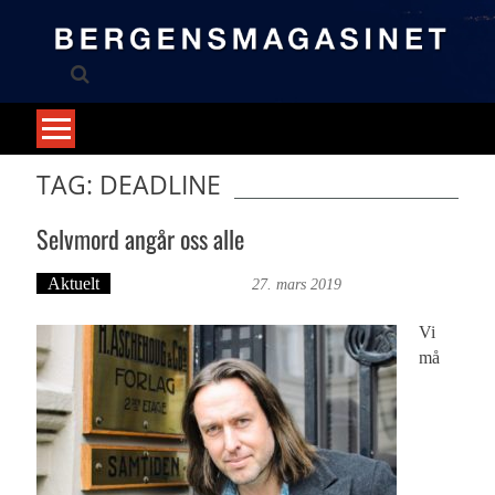
Skip
to
content
TAG: DEADLINE
Selvmord angår oss alle
Aktuelt
Bergensmagasinet
27. mars 2019
Vi
må