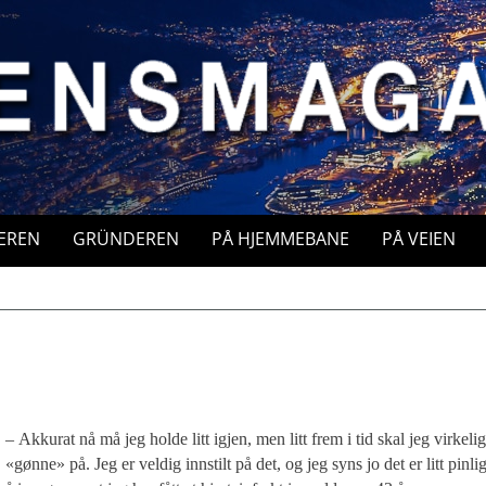
EREN
GRÜNDEREN
PÅ HJEMMEBANE
PÅ VEIEN
– Akkurat nå må jeg holde litt igjen, men litt frem i tid skal jeg virkelig
«gønne» på. Jeg er veldig innstilt på det, og jeg syns jo det er litt pinli