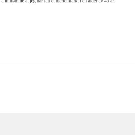
å innrømme at jeg har fått et hjerteinfarkt i en alder av 43 år.