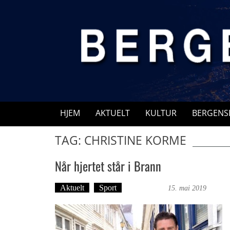
Skip
to
content
HJEM
AKTUELT
KULTUR
BERGENS
TAG: CHRISTINE KORME
Når hjertet står i Brann
Aktuelt
Sport
Ove Landro
15. mai 2019