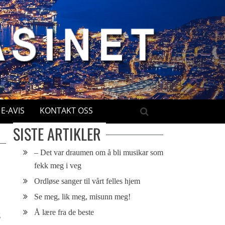
E-AVIS
KONTAKT OSS
SISTE ARTIKLER
– Det var draumen om å bli musikar som
fekk meg i veg
Ordløse sanger til vårt felles hjem
Se meg, lik meg, misunn meg!
Å lære fra de beste
g