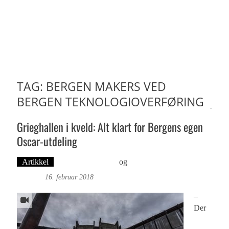
TAG: BERGEN MAKERS VED
BERGEN TEKNOLOGIOVERFØRING
Grieghallen i kveld: Alt klart for Bergens egen
Oscar-utdeling
Artikkel
Øyvind Toft: Foto
og
Tekst: Magne Fonn
Hafskor
16. februar 2018
–
Der