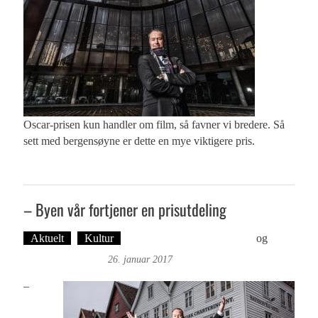
Oscar-prisen kun handler om film, så favner vi bredere. Så
sett med bergensøyne er dette en mye viktigere pris.
– Byen vår fortjener en prisutdeling
Aktuelt
Kultur
Tekst: Magne Fonn Hafskor
og
Øyvind Toft: Foto
26. januar 2017
–