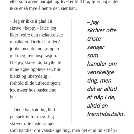
etter som årene har gått og livet er blitt bra, føler jeg at det
ikke er så mye å hente der, sier han.
– Jeg
– Jeg er ikke å glad i å
skrive «happy» låter; jeg
skriver ofte
liker bedre den melankolske
triste
musikken. Derfor har det å
sanger
jobbe med denne gruppen
som
gitt meg mye inspirasjon.
Det jeg skrev før, knyttet til
handler om
mine egne opplevelser, blir
vanskelige
bleikt og ubetydelig i
ting, men
forhold til de utfordringene
det er alltid
jeg møter hos pasientene
et håp i de,
her.
alltid en
– Dette har satt ting litt i
fremtidsutsikt.
perspektiv for meg. Jeg
skriver ofte triste sanger
som handler om vanskelige ting, men det er alltid et håp i