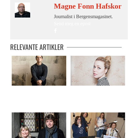
Magne Fonn Hafskor
Journalist i Bergensmagasinet.
Send meg en epost
RELEVANTE ARTIKLER
Selvrettferdig og fortvilet
Står støtt på egne bein