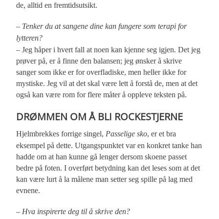
de, alltid en fremtidsutsikt.
– Tenker du at sangene dine kan fungere som terapi for
lytteren?
– Jeg håper i hvert fall at noen kan kjenne seg igjen. Det jeg
prøver på, er å finne den balansen; jeg ønsker å skrive
sanger som ikke er for overfladiske, men heller ikke for
mystiske. Jeg vil at det skal være lett å forstå de, men at det
også kan være rom for flere måter å oppleve teksten på.
DRØMMEN OM Å BLI ROCKESTJERNE
Hjelmbrekkes forrige singel,
Passelige sko
, er et bra
eksempel på dette. Utgangspunktet var en konkret tanke han
hadde om at han kunne gå lenger dersom skoene passet
bedre på foten. I overført betydning kan det leses som at det
kan være lurt å la målene man setter seg spille på lag med
evnene.
– Hva inspirerte deg til å skrive den?