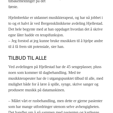
tilbakemeldinger på det
første.
Hjelmbrekke er utdannet musikkterapeut, og har nå jobbet i
to og et halvt år ved Bergensklinikkene avdeling Hjellestad.
Det hele begynte med at han oppdaget hvordan det å skrive
egne låter hadde en terapifunksjon.
– Jeg forstod at jeg kunne bruke musikken til å hjelpe andre
til å få frem sitt potensiale, sier han.
TILBUD TIL ALLE
Ved avdelingen på Hjellestad har de 45 sengeplasser, pluss
noen som kommer til dagbehandling. Med tre
musikkterapeuter har de i utgangspunktet tilbud til alle, med
mulighet både for å lære å spille, synge, skrive sanger og
produsere musikk på datamaskinen.
– Målet vårt er rusbehandling, men dette er gjerne pasienter
som har mange utfordringer utenom selve avhengigheten.
Det handler om å gå sammen med pasienten og kartlegge