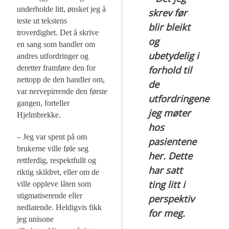
underholde litt, ønsket jeg å
skrev før
teste ut tekstens
blir bleikt
troverdighet. Det å skrive
og
en sang som handler om
ubetydelig i
andres utfordringer og
deretter framføre den for
forhold til
nettopp de den handler om,
de
var nervepirrende den første
utfordringene
gangen, forteller
jeg møter
Hjelmbrekke.
hos
– Jeg var spent på om
pasientene
brukerne ville føle seg
her. Dette
rettferdig, respektfullt og
har satt
riktig skildret, eller om de
ting litt i
ville oppleve låten som
stigmatiserende eller
perspektiv
nedlatende. Heldigvis fikk
for meg.
jeg unisone