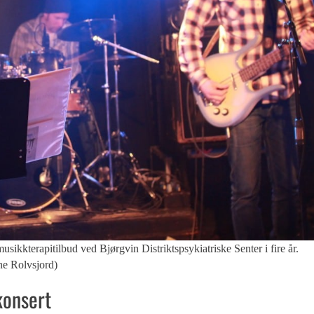
erapitilbud ved Bjørgvin Distriktspsykiatriske Senter i fire år.
ne Rolvsjord)
konsert