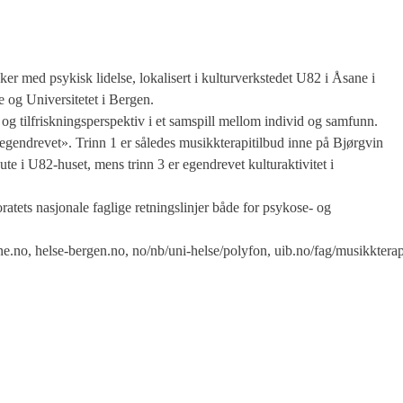
r med psykisk lidelse, lokalisert i kulturverkstedet U82 i Åsane i
og Universitetet i Bergen.
g tilfriskningsperspektiv i et samspill mellom individ og samfunn.
, egendrevet». Trinn 1 er således musikkterapitilbud inne på Bjørgvin
ute i U82-huset, mens trinn 3 er egendrevet kulturaktivitet i
oratets nasjonale faglige retningslinjer både for psykose- og
.no, helse-bergen.no, no/nb/uni-helse/polyfon, uib.no/fag/musikkterap