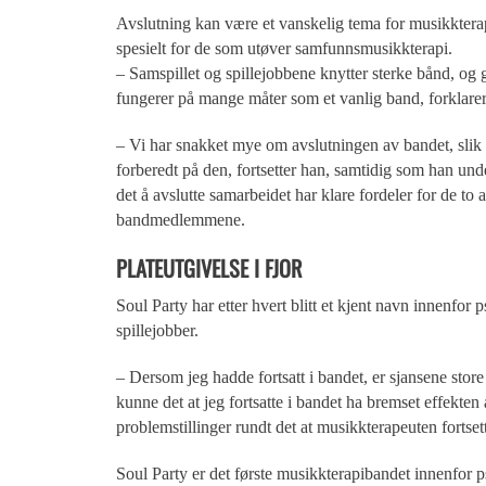
Avslutning kan være et vanskelig tema for musikkter
spesielt for de som utøver samfunnsmusikkterapi.
– Samspillet og spillejobbene knytter sterke bånd, og
fungerer på mange måter som et vanlig band, forklare
– Vi har snakket mye om avslutningen av bandet, slik a
forberedt på den, fortsetter han, samtidig som han unde
det å avslutte samarbeidet har klare fordeler for de to 
bandmedlemmene.
PLATEUTGIVELSE I FJOR
Soul Party har etter hvert blitt et kjent navn innenfor ps
spillejobber.
– Dersom jeg hadde fortsatt i bandet, er sjansene store for
kunne det at jeg fortsatte i bandet ha bremset effekte
problemstillinger rundt det at musikkterapeuten fortsett
Soul Party er det første musikkterapibandet innenfor 