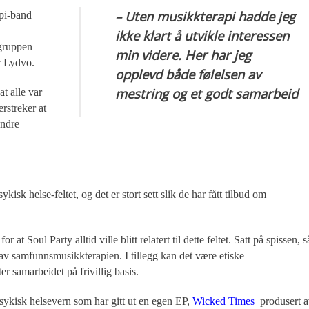
– Uten musikkterapi hadde jeg
api-band
ikke klart å utvikle interessen
 gruppen
min videre. Her har jeg
r Lydvo.
opplevd både følelsen av
mestring og et godt samarbeid
t alle var
rstreker at
andre
ykisk helse-feltet, og det er stort sett slik de har fått tilbud om
 at Soul Party alltid ville blitt relatert til dette feltet. Satt på spissen, s
n av samfunnsmusikkterapien. I tillegg kan det være etiske
er samarbeidet på frivillig basis.
psykisk helsevern som har gitt ut en egen EP,
Wicked Times
,
produsert 