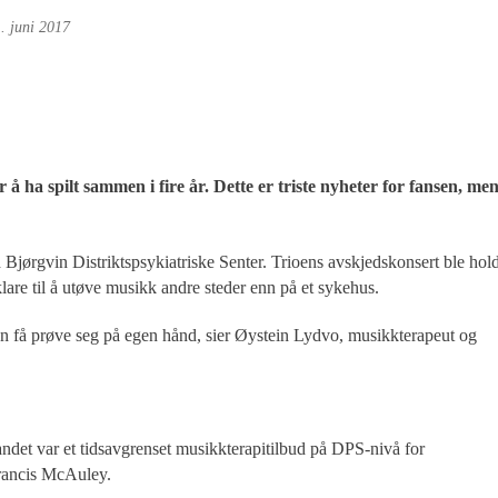
. juni 2017
 å ha spilt sammen i fire år. Dette er triste nyheter for fansen, me
 Bjørgvin Distriktspsykiatriske Senter. Trioens avskjedskonsert ble hold
are til å utøve musikk andre steder enn på et sykehus.
e kan få prøve seg på egen hånd, sier Øystein Lydvo, musikkterapeut og
andet var et tidsavgrenset musikkterapitilbud på DPS-nivå for
Francis McAuley.