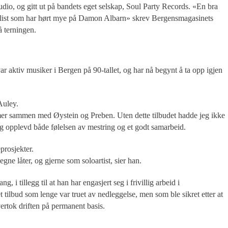
o, og gitt ut på bandets eget selskap, Soul Party Records. «En bra
kalist som har hørt mye på Damon Albarn» skrev Bergensmagasinets
på terningen.
r aktiv musiker i Bergen på 90-tallet, og har nå begynt å ta opp igjen
Auley.
 rammer sammen med Øystein og Preben. Uten dette tilbudet hadde jeg ikke
eg opplevd både følelsen av mestring og et godt samarbeid.
prosjekter.
egne låter, og gjerne som soloartist, sier han.
i tillegg til at han har engasjert seg i frivillig arbeid i
ilbud som lenge var truet av nedleggelse, men som ble sikret etter at
tok driften på permanent basis.