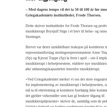
– Med dagens tempo vil det ta 50 til 100 år før musi
Griegakademiets instituttleder, Frode Thorsen.
Dette skriver instituttleder for Frode Thorsen og profes
musikkterapi Brynjulf Stige i et brev til helse- og om
Stortinget.
Brevet var deres umiddelbare reaksjon på komiteens inns
representantforslag stortingsrepresentantene Anne Ti
(Sp) og Kjersti Toppe (Sp) la frem i april – om å imp
musikkterapi i helsetjenestene, etablere nye musikkterap
øke utdanningskapasiteten innenfor musikkterapi.
«Ved Griegakademiet merker vi oss det store engasjem
for implementering av musikkterapi i helsetjenesten, 
må ta til etterretning at komiteen foreløpig ikke komme
det gjelder virkemidler som kan gi brukere tilgang til
musikkterapitjenester» skriver de, samtidig som de pe
faktiske forhold og faglige vurderinger knyttet til to