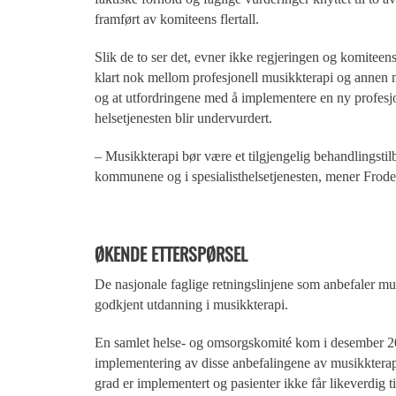
framført av komiteens flertall.
Slik de to ser det, evner ikke regjeringen og komiteens f
klart nok mellom profesjonell musikkterapi og annen m
og at utfordringene med å implementere en ny profes
helsetjenesten blir undervurdert.
– Musikkterapi bør være et tilgjengelig behandlingstil
kommunene og i spesialisthelsetjenesten, mener Frod
ØKENDE ETTERSPØRSEL
De nasjonale faglige retningslinjene som anbefaler mu
godkjent utdanning i musikkterapi.
En samlet helse- og omsorgskomité kom i desember 201
implementering av disse anbefalingene av musikkterapi,
grad er implementert og pasienter ikke får likeverdig