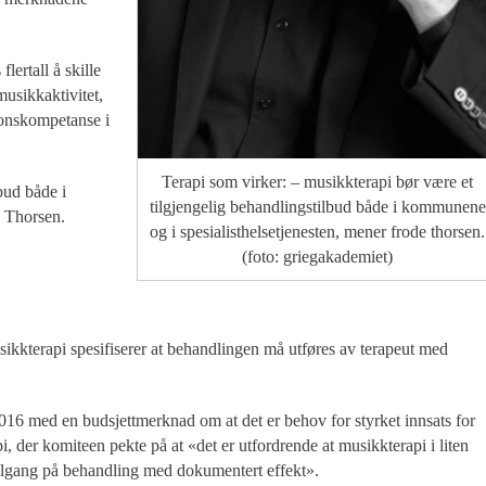
lertall å skille
usikkaktivitet,
jonskompetanse i
Terapi som virker: – musikkterapi bør være et
bud både i
tilgjengelig behandlingstilbud både i kommunene
e Thorsen.
og i spesialisthelsetjenesten, mener frode thorsen.
(foto: griegakademiet)
sikkterapi spesifiserer at behandlingen må utføres av terapeut med
6 med en budsjettmerknad om at det er behov for styrket innsats for
 der komiteen pekte på at «det er utfordrende at musikkterapi i liten
 tilgang på behandling med dokumentert effekt».