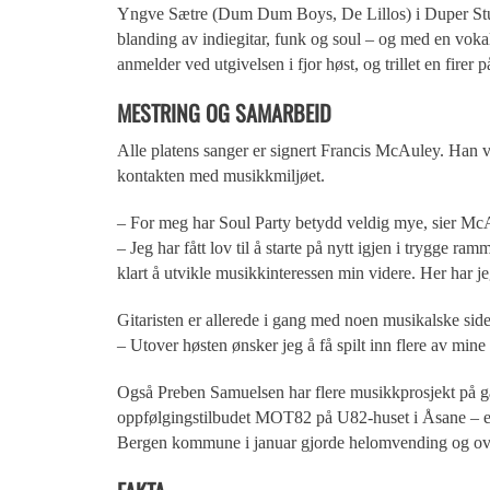
Yngve Sætre (Dum Dum Boys, De Lillos) i Duper Studi
blanding av indiegitar, funk og soul – og med en vo
anmelder ved utgivelsen i fjor høst, og trillet en firer 
MESTRING OG SAMARBEID
Alle platens sanger er signert Francis McAuley. Han va
kontakten med musikkmiljøet.
– For meg har Soul Party betydd veldig mye, sier Mc
– Jeg har fått lov til å starte på nytt igjen i trygge
klart å utvikle musikkinteressen min videre. Her har j
Gitaristen er allerede i gang med noen musikalske side
– Utover høsten ønsker jeg å få spilt inn flere av mine 
Også Preben Samuelsen har flere musikkprosjekt på gang, 
oppfølgingstilbudet MOT82 på U82-huset i Åsane – et t
Bergen kommune i januar gjorde helomvending og over