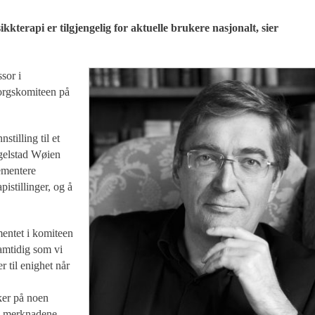
kkterapi er tilgjengelig for aktuelle brukere nasjonalt, sier
sor i
sorgskomiteen på
tilling til et
ngelstad Wøien
lementere
istillinger, og å
entet i komiteen
samtidig som vi
r til enighet når
ker på noen
 av merknadene