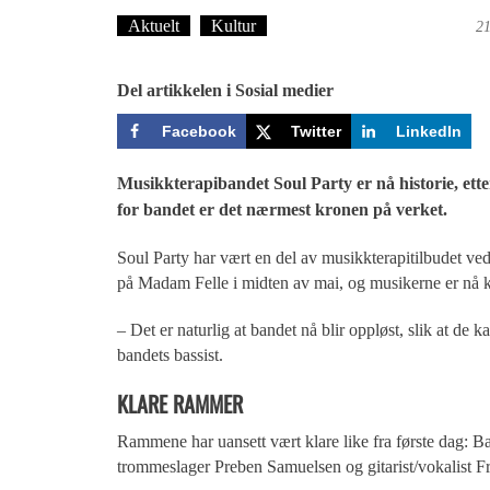
Aktuelt
Kultur
Tekst: Magne Fonn Hafskor
21
Del artikkelen i Sosial medier
Facebook
Twitter
LinkedIn
Musikkterapibandet Soul Party er nå historie, etter
for bandet er det nærmest kronen på verket.
Soul Party har vært en del av musikkterapitilbudet ved
på Madam Felle i midten av mai, og musikerne er nå kl
– Det er naturlig at bandet nå blir oppløst, slik at d
bandets bassist.
KLARE RAMMER
Rammene har uansett vært klare like fra første dag: B
trommeslager Preben Samuelsen og gitarist/vokalist 