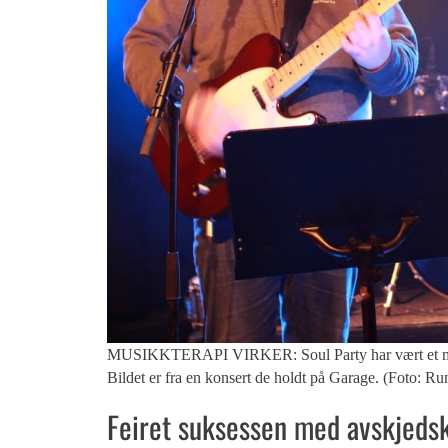
MUSIKKTERAPI VIRKER: Soul Party har vært et musikkt
Bildet er fra en konsert de holdt på Garage. (Foto: Ru
Feiret suksessen med avskjeds