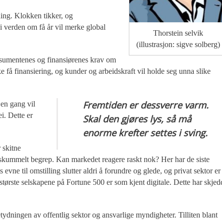
tning. Klokken tikker, og
i verden om få år vil merke global
Thorstein selvik
(illustrasjon: sigve solberg)
nsumentenes og finansiørenes krav om
ke få finansiering, og kunder og arbeidskraft vil holde seg unna slike
Fremtiden er dessverre varm.
 en gang vil
i. Dette er
Skal den gjøres lys, så må
enorme krefter settes i sving.
 skitne
 et skummelt begrep. Kan markedet reagere raskt nok? Her har de siste
evne til omstilling slutter aldri å forundre og glede, og privat sektor er 
 største selskapene på Fortune 500 er som kjent digitale. Dette har skjed
ydningen av offentlig sektor og ansvarlige myndigheter. Tilliten blant