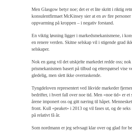
Men Glasgow betyr noe; det er et lite skritt i riktig re
konsulentfirmaet McKinsey sier at en av fire personer 
oppvarming på kroppen – i negativ forstand.
En viktig løsning ligger i markedsmekanismene, i ko
en renere verden. Skitne selskap vil i stigende grad ik
selskaper.
Nok en gang vil det utskjelte markedet redde oss; nok
prismekanismen basert på tilbud og etterspørsel vise ve
gledelig, men slett ikke overraskende.
Tyngdeloven representert ved likvide markeder fjerner
bedrifter, i hvert fall over noe tid. Men «noe tid» er
årene imponert oss og gitt næring til håpet. Menneskets 
front. Kull «peaket» i 2013 og vil fases ut, og de seks
på relativt få år.
Som nordmann er jeg selvsagt klar over og glad for bet