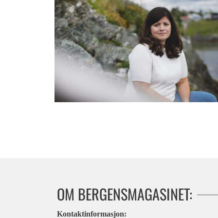
Norge uteblir fra viktig internasjonal allianse
OM BERGENSMAGASINET:
Kontaktinformasjon: