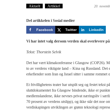
Aktuelt
Artikkel
Bergensmagasinet
20. novemb
Del artikkelen i Sosial medier
Facebook
Twitter
LinkedIn
Vi har intet valg dersom verden skal overlevere på
Tekst: Thorstein Selvik
Det har vært klimakonferanse i Glasgow (COP26). Ma
to av verdens viktigste land – Kina og Russland. Det e
erkefiender som Iran og Israel sitter i samme rommet o
Et frivillighetens teater har utspilt seg og festet tekst
sluttdokumentet fra Glasgow bindende, ikke er punktene
medlemslandene, ikke nevnes privat næringsliv i særlig
70 prosent av verdens utslipp), og ikke står det noe o
verdiskapingen utviklingen av grønn teknologi represe