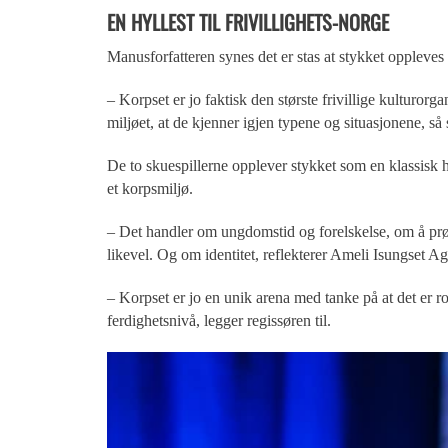
EN HYLLEST TIL FRIVILLIGHETS-NORGE
Manusforfatteren synes det er stas at stykket oppleves s
– Korpset er jo faktisk den største frivillige kulturorg
miljøet, at de kjenner igjen typene og situasjonene, så 
De to skuespillerne opplever stykket som en klassisk hi
et korpsmiljø.
– Det handler om ungdomstid og forelskelse, om å prøv
likevel. Og om identitet, reflekterer Ameli Isungset Ag
– Korpset er jo en unik arena med tanke på at det er r
ferdighetsnivå, legger regissøren til.