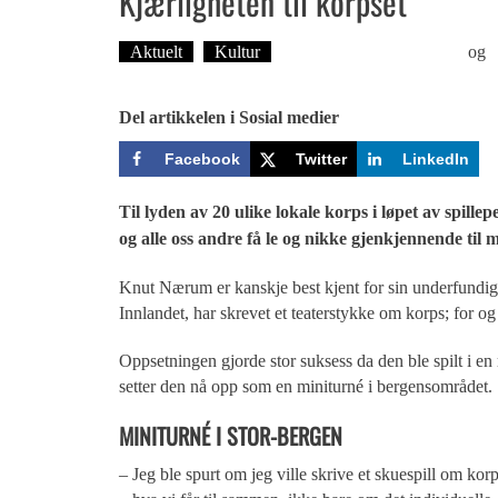
Kjærligheten til korpset
Aktuelt
Kultur
Karoline Rossgård Salhus
og
F
Del artikkelen i Sosial medier
Facebook
Twitter
LinkedIn
Til lyden av 20 ulike lokale korps i løpet av spille
og alle oss andre få le og nikke gjenkjennende til m
Knut Nærum er kanskje best kjent for sin underfundige 
Innlandet, har skrevet et teaterstykke om korps; for o
Oppsetningen gjorde stor suksess da den ble spilt i e
setter den nå opp som en miniturné i bergensområdet.
MINITURNÉ I STOR-BERGEN
– Jeg ble spurt om jeg ville skrive et skuespill om korp