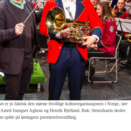
ktisk den største frivillige kulturorganisasjonen i Norge, sier
 Ameli Isungset Agbota og Henrik Bjelland. Bak: Strusshamn skoles
m spilte på lørdagens premiereforestilling.