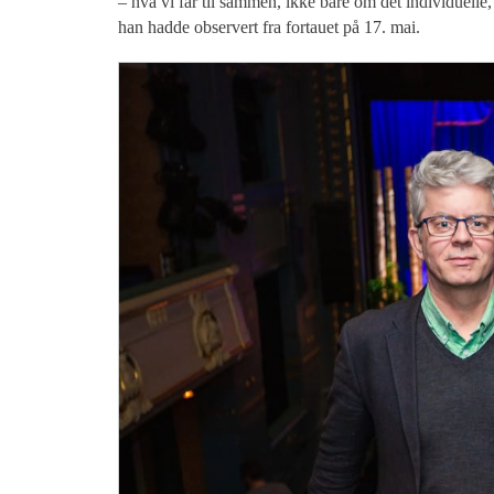
– hva vi får til sammen, ikke bare om det individuell
han hadde observert fra fortauet på 17. mai.