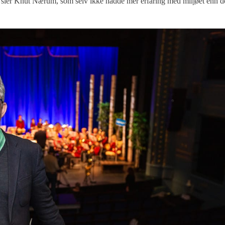
e, sier Knut Nærum, som selv ikke hadde mer erfaring med miljøet enn d