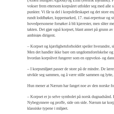
(Ameli Isungset Agbota) og Emil (Henrik Bjelland). F
vokser frem ettersom korpsåret utfolder seg med alle s
punkter. Vi får ta del i korpsfelleskapet og det store e
rundt loddbøker, loppemarked, 17. mai-repertoar og st
hovedpersonene forsøker å bli kjærester, men sliter me
takten. Det gjør også korpset, blant annet på grunn av 
ambisiøs dirigent.
– Korpset og kjærlighetsforholdet speiler hverandre, 
Men det handler ikke bare om ungdomsforelskelse og m
hvordan korpslivet fungerer som en oppvekst- og dann
– I korpsmiljøet passer de store på de mindre. De lærer 
utvikle seg sammen, og å være stille sammen og lytte,
Hun mener at Nærum har fanget noe av den norske folke
– Korpset er jo selve symbolet på norsk dugnadsånd. En
Nybegynnere og proffe, side om side. Nærum tar korps
klassiske typene i miljøet.