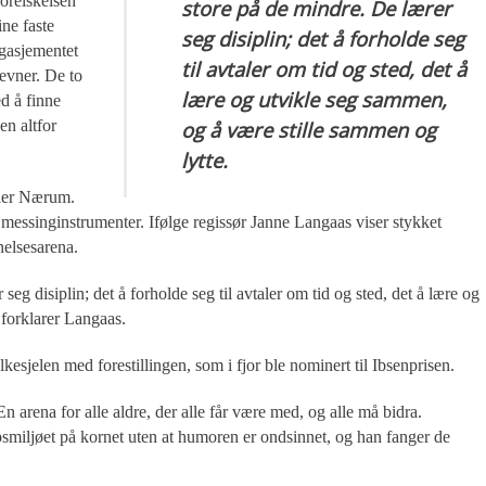
orelskelsen
store på de mindre. De lærer
ine faste
seg disiplin; det å forholde seg
ngasjementet
til avtaler om tid og sted, det å
evner. De to
lære og utvikle seg sammen,
d å finne
en altfor
og å være stille sammen og
lytte.
sier Nærum.
essinginstrumenter. Ifølge regissør Janne Langaas viser stykket
elsesarena.
seg disiplin; det å forholde seg til avtaler om tid og sted, det å lære og
 forklarer Langaas.
sjelen med forestillingen, som i fjor ble nominert til Ibsenprisen.
 arena for alle aldre, der alle får være med, og alle må bidra.
miljøet på kornet uten at humoren er ondsinnet, og han fanger de