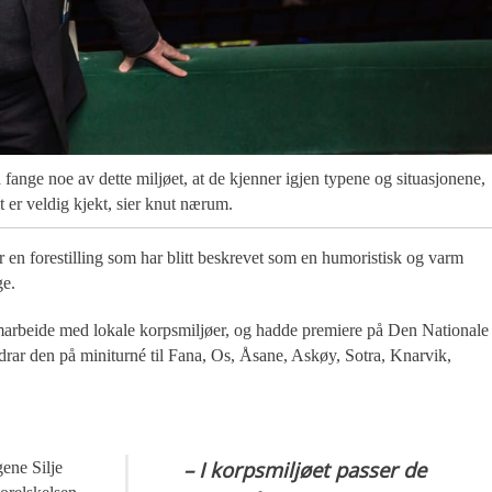
 å fange noe av dette miljøet, at de kjenner igjen typene og situasjonene,
t er veldig kjekt, sier knut nærum.
r en forestilling som har blitt beskrevet som en humoristisk og varm
ge.
samarbeide med lokale korpsmiljøer, og hadde premiere på Den Nationale
, drar den på miniturné til Fana, Os, Åsane, Askøy, Sotra, Knarvik,
– I korpsmiljøet passer de
gene Silje