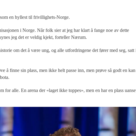
om en hyllest til frivillighets-Norge.
anisasjonen i Norge. Når folk sier at jeg har klart å fange noe av dette
synes jeg det er veldig kjekt, forteller Nærum.
storie om det å være ung, og alle utfordringene det fører med seg, satt 
e å finne sin plass, men ikke helt passe inn, men prøve så godt en kan
bota.
om for alle. En arena der «laget ikke toppes», men en har en plass uanse