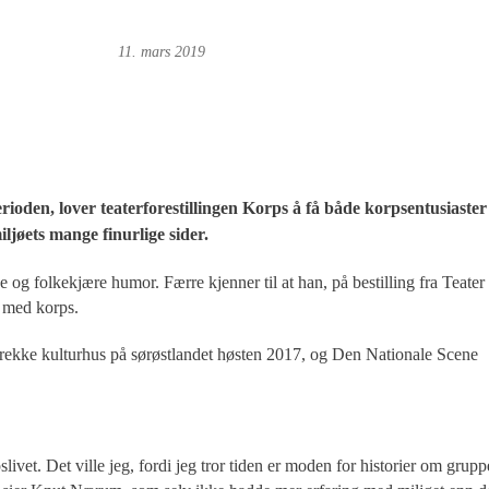
oto: Roy Bjørge
11. mars 2019
perioden, lover teaterforestillingen Korps å få både korpsentusiaster
iljøets mange finurlige sider.
og folkekjære humor. Færre kjenner til at han, på bestilling fra Teater
g med korps.
n rekke kulturhus på sørøstlandet høsten 2017, og Den Nationale Scene
slivet. Det ville jeg, fordi jeg tror tiden er moden for historier om grupp