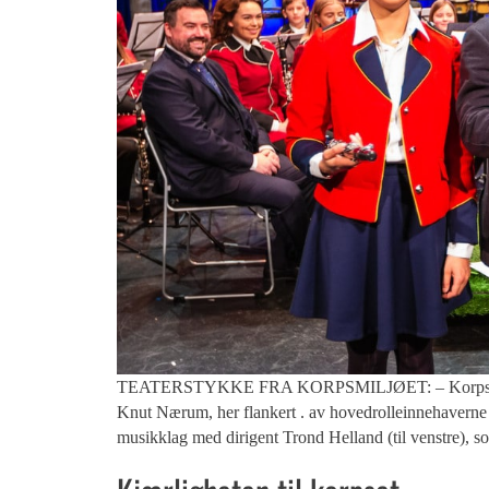
TEATERSTYKKE FRA KORPSMILJØET: – Korpset er jo fa
Knut Nærum, her flankert . av hovedrolleinnehaverne
musikklag med dirigent Trond Helland (til venstre), so