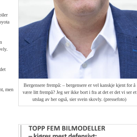
biler
oyota
m
ovly.
 det
Bergensere frempå: – bergensere er vel kanskje kjent for å
nt, men
være litt frempå? Jeg ser ikke bort i fra at det er det vi ser et
utslag av her også, sier svein skovly. (pressefoto)