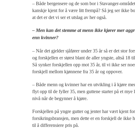
– Både bergensere og de som bor i Stavanger-området
kanskje kjent for å være litt frempå? Så jeg ser ikke bor
at det er det vi ser et utslag av her også.
– Men kan det stemme at menn ikke kjører mer aggre
enn kvinner?
– Når det gjelder sjåfører under 35 år så er det stor fors
og forskjellen er størst blant de aller yngste, altså 18 til
Så synker forskjellen opp mot 35 år, til vi ikke ser noe
forskjell mellom kjønnene fra 35 år og oppover.
– Både menn og kvinner har en utvikling i å kjøre me
flyt opp til de fyller 35, men guttene starter på et mye 
nivå når de begynner å kjøre.
Forskjellen på yngre gutter og jenter har vært kjent for
forsikringsbransjen, men dette er en forskjell de ikke h
til å differensiere pris på.