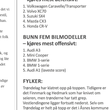
det vi
stil,
 han.
te
t folk
k, og
g lite
ndet
indige
 av