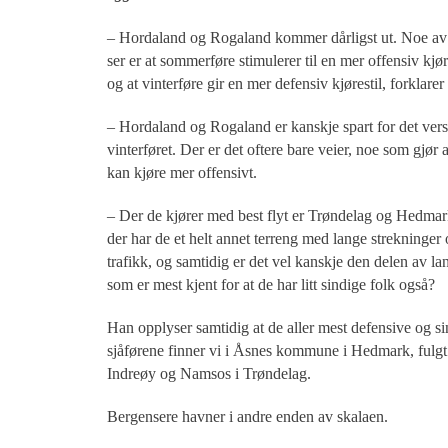
– Hordaland og Rogaland kommer dårligst ut. Noe av 
ser er at sommerføre stimulerer til en mer offensiv kjøre
og at vinterføre gir en mer defensiv kjørestil, forklarer
– Hordaland og Rogaland er kanskje spart for det vers
vinterføret. Der er det oftere bare veier, noe som gjør a
kan kjøre mer offensivt.
– Der de kjører med best flyt er Trøndelag og Hedmar
der har de et helt annet terreng med lange strekninger o
trafikk, og samtidig er det vel kanskje den delen av la
som er mest kjent for at de har litt sindige folk også?
Han opplyser samtidig at de aller mest defensive og s
sjåførene finner vi i Åsnes kommune i Hedmark, fulgt
Indreøy og Namsos i Trøndelag.
Bergensere havner i andre enden av skalaen.