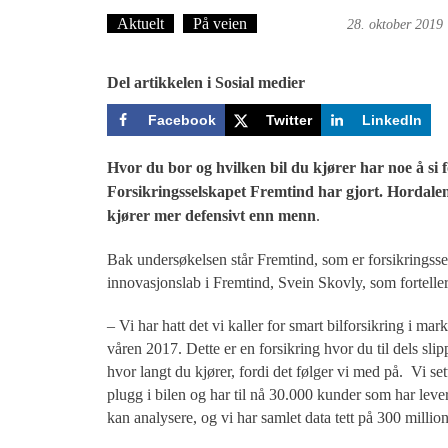
Aktuelt
På veien
Ove Landro
28. oktober 2019
Del artikkelen i Sosial medier
Facebook
Twitter
LinkedIn
Hvor du bor og hvilken bil du kjører har noe å si f
Forsikringsselskapet Fremtind har gjort. Hordale
kjører mer defensivt enn menn
.
Bak undersøkelsen står Fremtind, som er forsikringss
innovasjonslab i Fremtind, Svein Skovly, som forteller 
– Vi har hatt det vi kaller for smart bilforsikring i mar
våren 2017. Dette er en forsikring hvor du til dels slip
hvor langt du kjører, fordi det følger vi med på. Vi set
plugg i bilen og har til nå 30.000 kunder som har leve
kan analysere, og vi har samlet data tett på 300 million