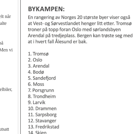
elt når
alte
på
 Men vi
lbiler,
tsatt