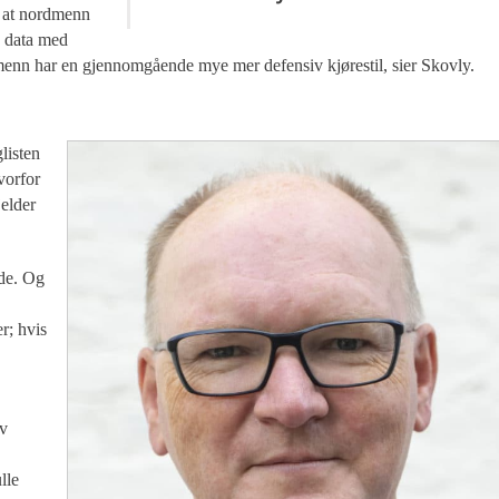
er at nordmenn
e data med
dmenn har en gjennomgående mye mer defensiv kjørestil, sier Skovly.
listen
vorfor
jelder
ede. Og
r; hvis
av
lle