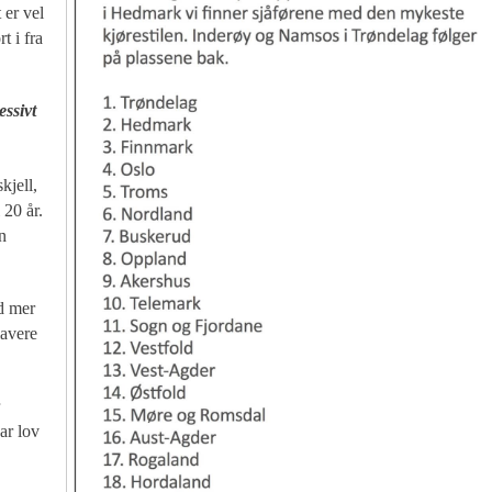
 er vel
t i fra
ssivt
kjell,
 20 år.
n
d mer
lavere
ar lov