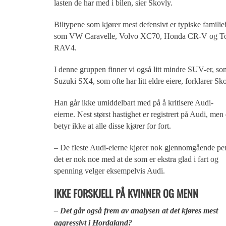
lasten de har med i bilen, sier Skovly.
Biltypene som kjører mest defensivt er typiske familie
som VW Caravelle, Volvo XC70, Honda CR-V og T
RAV4.
I denne gruppen finner vi også litt mindre SUV-er, so
Suzuki SX4, som ofte har litt eldre eiere, forklarer Sk
Han går ikke umiddelbart med på å kritisere Audi-
eierne. Nest størst hastighet er registrert på Audi, men
betyr ikke at alle disse kjører for fort.
– De fleste Audi-eierne kjører nok gjennomgående pe
det er nok noe med at de som er ekstra glad i fart og
spenning velger eksempelvis Audi.
IKKE FORSKJELL PÅ KVINNER OG MENN
– Det går også frem av analysen at det kjøres mest
aggressivt i Hordaland?