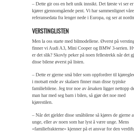
– Dette gir oss en helt unik innsikt. Det første vi ser 
kjører gjennomgående pent. Vi har sammenlignet vår
referansedata fra lenger nede i Europa, og ser at nor
VERSTINGLISTEN
Men la oss starte med bilmodellene. Øverst på versting
finner vi Audi A3, Mini Cooper og BMW 3-serien. H
er det slik? Skovly peker på noen fellestrekk når det g
disse bilene øverst på listen.
– Dette er gjerne små biler som oppfordrer til kjøregl
i motsatt ende av skalaen finner man disse typiske
familiebilene. Jeg tror noe av årsaken ligger nettopp de
man har med seg barn i bilen, så gjør det noe med
kjørestilen.
– Når det gjelder disse småbilene så kjøres de gjerne 
unge, eller av noen som har lyst å være unge. Mens
«familiefrakterne» kjenner på et ansvar for den verdifu