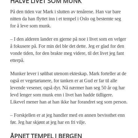
HALVE LIVET SOM MUNK
På den tiden var Mark i slutten av tenårene. Han var bare
nitten da han flyttet inn i et tempel i Oslo og bestemte seg
for å leve som munk.
– I den alderen lander en gjerne på noe i livet som en velger
å fokusere på. For min del ble det dette. Jeg er glad for den
vonde tiden, for den brakte meg videre, til det livet jeg fant
etterpå.
Munker lever i sølibat utenom ekteskap. Mark forteller at de
også er vegetarianere, for tanken er at Gud er far til alle
levende vesener, også dyr. Nå nærmer han seg 50 år og har
levd lenger som munk enn i livet han hadde tidligere.
Likevel mener han at han ikke har forandret seg som person.
– Forskjellen er at jeg handler med en annen bevissthet enn
før. Jeg har skjønt at jeg har en fri vilje.
ÅPNET TEMPEL I BERGEN