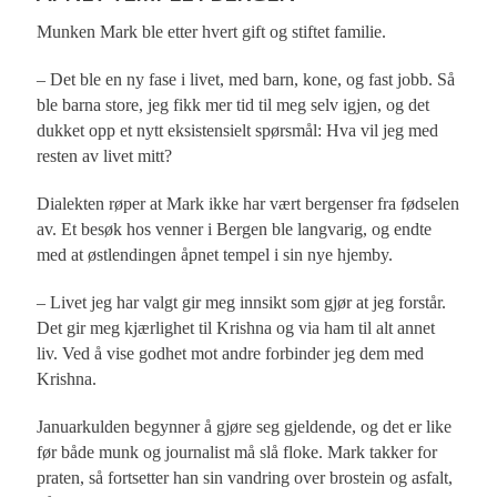
Munken Mark ble etter hvert gift og stiftet familie.
– Det ble en ny fase i livet, med barn, kone, og fast jobb. Så
ble barna store, jeg fikk mer tid til meg selv igjen, og det
dukket opp et nytt eksistensielt spørsmål: Hva vil jeg med
resten av livet mitt?
Dialekten røper at Mark ikke har vært bergenser fra fødselen
av. Et besøk hos venner i Bergen ble langvarig, og endte
med at østlendingen åpnet tempel i sin nye hjemby.
– Livet jeg har valgt gir meg innsikt som gjør at jeg forstår.
Det gir meg kjærlighet til Krishna og via ham til alt annet
liv. Ved å vise godhet mot andre forbinder jeg dem med
Krishna.
Januarkulden begynner å gjøre seg gjeldende, og det er like
før både munk og journalist må slå floke. Mark takker for
praten, så fortsetter han sin vandring over brostein og asfalt,