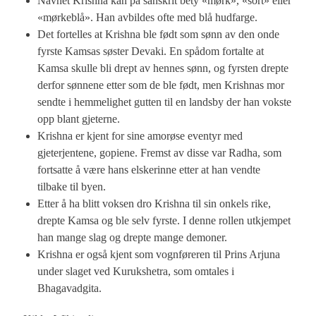
Navnet Krishna kan på sanskrit bety «mørk», «sort» eller
«mørkeblå». Han avbildes ofte med blå hudfarge.
Det fortelles at Krishna ble født som sønn av den onde
fyrste Kamsas søster Devaki. En spådom fortalte at
Kamsa skulle bli drept av hennes sønn, og fyrsten drepte
derfor sønnene etter som de ble født, men Krishnas mor
sendte i hemmelighet gutten til en landsby der han vokste
opp blant gjeterne.
Krishna er kjent for sine amorøse eventyr med
gjeterjentene, gopiene. Fremst av disse var Radha, som
fortsatte å være hans elskerinne etter at han vendte
tilbake til byen.
Etter å ha blitt voksen dro Krishna til sin onkels rike,
drepte Kamsa og ble selv fyrste. I denne rollen utkjempet
han mange slag og drepte mange demoner.
Krishna er også kjent som vognføreren til Prins Arjuna
under slaget ved Kurukshetra, som omtales i
Bhagavadgita.