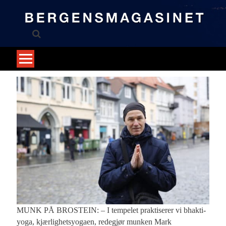
Skip
to
content
MUNK PÅ BROSTEIN: – I tempelet praktiserer vi bhakti-
yoga, kjærlighetsyogaen, redegjør munken Mark