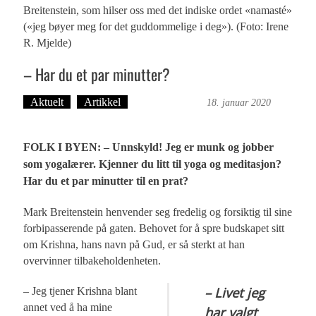
Breitenstein, som hilser oss med det indiske ordet «namasté»
(«jeg bøyer meg for det guddommelige i deg»). (Foto: Irene
R. Mjelde)
– Har du et par minutter?
Aktuelt
Artikkel
Irene R. Mjelde
18. januar 2020
FOLK I BYEN: – Unnskyld! Jeg er munk og jobber
som yogalærer. Kjenner du litt til yoga og meditasjon?
Har du et par minutter til en prat?
Mark Breitenstein henvender seg fredelig og forsiktig til sine
forbipasserende på gaten. Behovet for å spre budskapet sitt
om Krishna, hans navn på Gud, er så sterkt at han
overvinner tilbakeholdenheten.
– Livet jeg
– Jeg tjener Krishna blant
annet ved å ha mine
har valgt