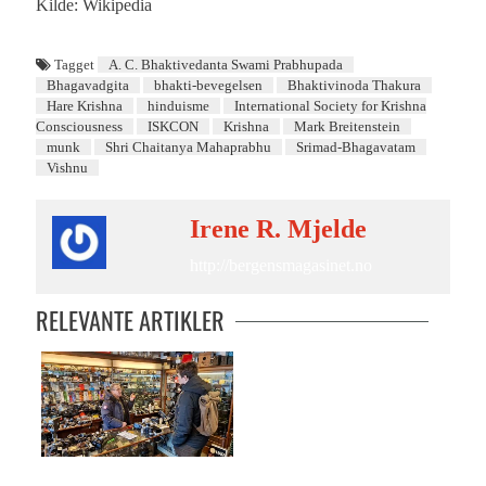
Kilde: Wikipedia
Tagget
A. C. Bhaktivedanta Swami Prabhupada
Bhagavadgita
bhakti-bevegelsen
Bhaktivinoda Thakura
Hare Krishna
hinduisme
International Society for Krishna
Consciousness
ISKCON
Krishna
Mark Breitenstein
munk
Shri Chaitanya Mahaprabhu
Srimad-Bhagavatam
Vishnu
Irene R. Mjelde
http://bergensmagasinet.no
RELEVANTE ARTIKLER
Den lille gaten med det store