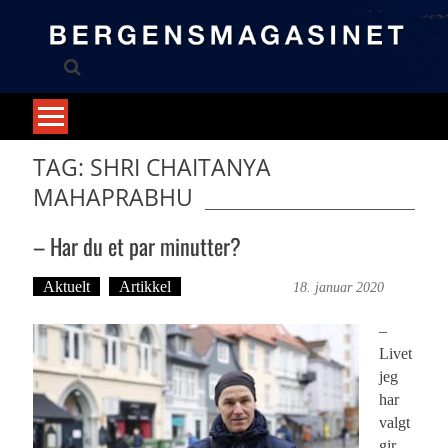
Skip
to
content
TAG: SHRI CHAITANYA
MAHAPRABHU
– Har du et par minutter?
Aktuelt
Artikkel
Irene R. Mjelde
18. januar 2020
–
Livet
jeg
har
valgt
gir