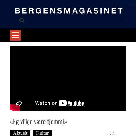
Skip
to
content
«Eg vi’kje være tjommi»
Aktuelt
Kultur
Tekst: Magne Fonn Hafskor
17.