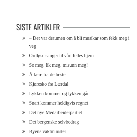
På livets lyse side
Følelsen av å være usynlig
SISTE ARTIKLER
– Det var draumen om å bli musikar som fekk meg i
veg
Ordløse sanger til vårt felles hjem
Se meg, lik meg, misunn meg!
Å lære fra de beste
Kjøresko fra Lærdal
Lykken kommer og lykken går
Snart kommer heldigvis regnet
Det nye Medarbeiderpartiet
Det bergenske selvbedrag
Byens vaktminister