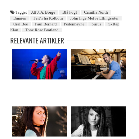
Tagget
Alf J. A. Borge
Blå Fogl
Camilla North
Damien
Feit'n fra Kolbotn
John Inge Melve Ellingsæter
Oral Bee
Paul Bernard
Pedermayne
Sirius
SkRap
Klan
Tone Rose Bratland
RELEVANTE ARTIKLER
Ventetiden er over
Vestlending i verdensklasse