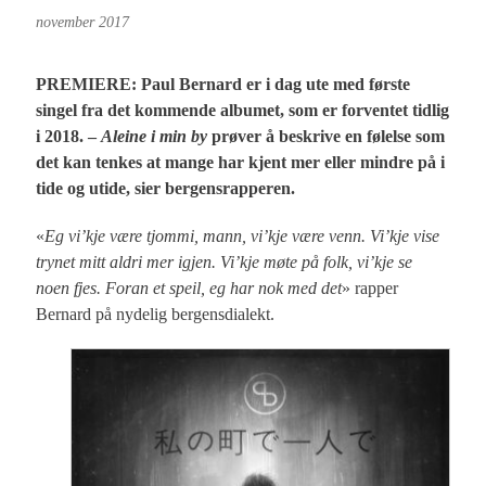
november 2017
PREMIERE: Paul Bernard er i dag ute med første
singel fra det kommende albumet, som er forventet tidlig
i 2018. –
Aleine i min by
prøver å beskrive en følelse som
det kan tenkes at mange har kjent mer eller mindre på i
tide og utide, sier bergensrapperen.
«
Eg vi’kje være tjommi, mann, vi’kje være venn. Vi’kje vise
trynet mitt aldri mer igjen. Vi’kje møte på folk, vi’kje se
noen fjes. Foran et speil, eg har nok med det
» rapper
Bernard på nydelig bergensdialekt.