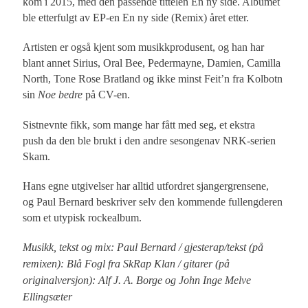
kom i 2015, med den passende tittelen En ny side. Albumet
ble etterfulgt av EP-en En ny side (Remix) året etter.
Artisten er også kjent som musikkprodusent, og han har
blant annet Sirius, Oral Bee, Pedermayne, Damien, Camilla
North, Tone Rose Bratland og ikke minst Feit’n fra Kolbotn
sin
Noe bedre
på CV-en.
Sistnevnte fikk, som mange har fått med seg, et ekstra
push da den ble brukt i den andre sesongenav NRK-serien
Skam.
Hans egne utgivelser har alltid utfordret sjangergrensene,
og Paul Bernard beskriver selv den kommende fullengderen
som et utypisk rockealbum.
Musikk, tekst og mix: Paul Bernard / gjesterap/tekst (på
remixen): Blå Fogl fra SkRap Klan / gitarer (på
originalversjon): Alf J. A. Borge og John Inge Melve
Ellingsæter