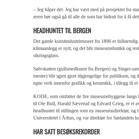
– Jeg håper det. Jeg har vært med på prosjektet fra start
æren bør også gå til alle de som har bidratt for å få dett
HEADHUNTET TIL BERGEN
Det gamle kunstindustrimuseet fra 1896 er fullstendig 
klimaanlegg er nytt, og det blir museumsbutikk og res
sikringsglass.
Sølvskatten (gullsmedkunst fra Bergen) og Singer-saml
mestre) blir igjen gjort tilgjengelige for publikum, og 
egne verk innenfor grafikk og keramikk, i tillegg til e
KODE, som omfatter de fire museumsbyggene langs 
til Ole Bull, Harald Sæverud og Edvard Grieg, er et 
headhuntet til stillingen som ny museumsdirektør, og ti
Universitetet i Århus, og var direktør for Sørlandets
HAR SATT BESØKSREKORDER