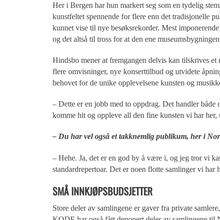
Her i Bergen har hun markert seg som en tydelig stemm
kunstfeltet spennende for flere enn det tradisjonelle 
kunnet vise til nye besøksrekorder. Mest imponerende v
og det altså til tross for at den ene museumsbygningen 
Hindsbo mener at fremgangen delvis kan tilskrives e
flere omvisninger, nye konserttilbud og utvidete åpnin
behovet for de unike opplevelsene kunsten og musikke
– Dette er en jobb med to oppdrag. Det handler både om
komme hit og oppleve all den fine kunsten vi har her,
– Du har vel også et takknemlig publikum, her i Nor
– Hehe. Ja, det er en god by å være i, og jeg tror vi ka
standardrepertoar. Det er noen flotte samlinger vi har h
SMÅ INNKJØPSBUDSJETTER
Store deler av samlingene er gaver fra private samle
KODE har også fått deponert deler av samlingene til 