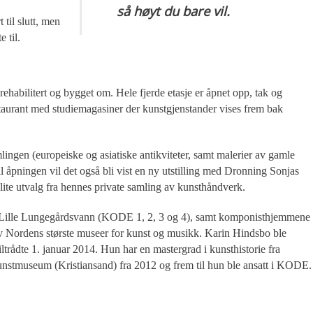
så høyt du bare vil.
 til slutt, men
e til.
rehabilitert og bygget om. Hele fjerde etasje er åpnet opp, tak og
taurant med studiemagasiner der kunstgjenstander vises frem bak
ingen (europeiske og asiatiske antikviteter, samt malerier av gamle
til åpningen vil det også bli vist en ny utstilling med Dronning Sonjas
t lite utvalg fra hennes private samling av kunsthåndverk.
Lille Lungegårdsvann (KODE 1, 2, 3 og 4), samt komponisthjemmene
av Nordens største museer for kunst og musikk. Karin Hindsbo ble
ltrådte 1. januar 2014. Hun har en mastergrad i kunsthistorie fra
 kunstmuseum (Kristiansand) fra 2012 og frem til hun ble ansatt i KODE.