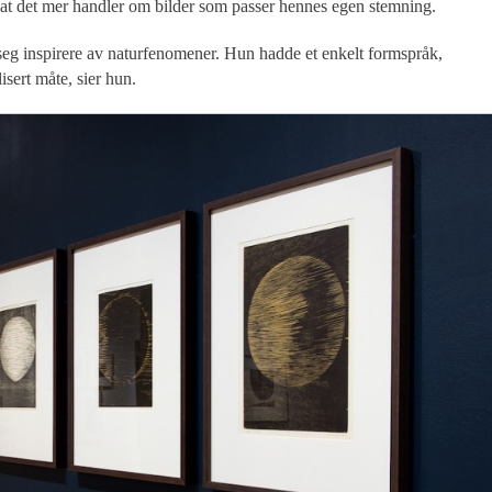
 at det mer handler om bilder som passer hennes egen stemning.
seg inspirere av naturfenomener. Hun hadde et enkelt formspråk,
sert måte, sier hun.