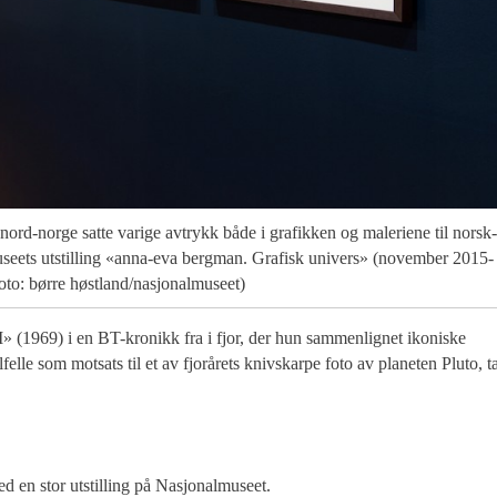
il nord-norge satte varige avtrykk både i grafikken og maleriene til norsk
useets utstilling «anna-eva bergman. Grafisk univers» (november 2015-
oto: børre høstland/nasjonalmuseet)
» (1969) i en BT-kronikk fra i fjor, der hun sammenlignet ikoniske
felle som motsats til et av fjorårets knivskarpe foto av planeten Pluto, ta
med en stor utstilling på Nasjonalmuseet.