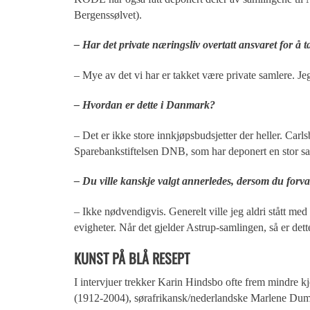
Bergenssølvet).
– Har det private næringsliv overtatt ansvaret for å 
– Mye av det vi har er takket være private samlere. Jeg 
– Hvordan er dette i Danmark?
– Det er ikke store innkjøpsbudsjetter der heller. Carls
Sparebankstiftelsen DNB, som har deponert en stor sa
– Du ville kanskje valgt annerledes, dersom du forva
– Ikke nødvendigvis. Generelt ville jeg aldri stått m
evigheter. Når det gjelder Astrup-samlingen, så er dette 
KUNST PÅ BLÅ RESEPT
I intervjuer trekker Karin Hindsbo ofte frem mindre 
(1912-2004), sørafrikansk/nederlandske Marlene Du