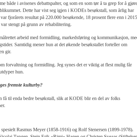
e både i avisenes debattspalter, og som en som tør å ta grep for å gjør
publikummet. Dette har vist seg igjen i KODEs besøkstall, som årlig har
ar fjorårets resultat på 220.000 besøkende, 18 prosent flere enn i 2015
var stengt på grunn av rehabilitering.
t målrettet arbeid med formidling, markedsføring og kommunikasjon, me
gstider. Samtidig mener hun at det økende besøkstallet forteller om
n gir.
 forvaltning og formidling. Jeg synes det er viktig at flest mulig får
 utdyper hun.
ges fremste kulturby?
n få til enda bedre besøkstall, slik at KODE blir en del av folks
er.
re, spesielt Rasmus Meyer (1858-1916) og Rolf Stenersen (1899-1978).
Nicolai Tangen, Stein Erik «Rimi» Hagen og Christen Sveaas (Stiftelse