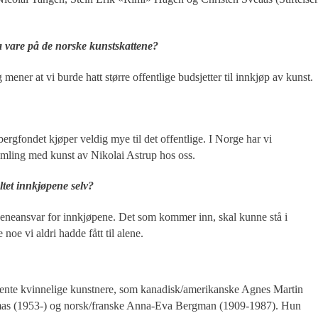
ta vare på de norske kunstskattene?
mener at vi burde hatt større offentlige budsjetter til innkjøp av kunst.
bergfondet kjøper veldig mye til det offentlige. I Norge har vi
mling med kunst av Nikolai Astrup hos oss.
ltet innkjøpene selv?
ed eneansvar for innkjøpene. Det som kommer inn, skal kunne stå i
noe vi aldri hadde fått til alene.
kjente kvinnelige kunstnere, som kanadisk/amerikanske Agnes Martin
mas (1953-) og norsk/franske Anna-Eva Bergman (1909-1987). Hun