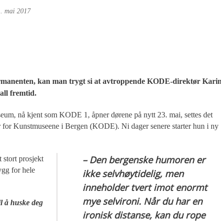
. mai 2017
 Permanenten, kan man trygt si at avtroppende KODE-direktør Kari
all fremtid.
seum, nå kjent som KODE 1, åpner dørene på nytt 23. mai, settes det
r for Kunstmuseene i Bergen (KODE). Ni dager senere starter hun i ny
– Den bergenske humoren er
stort prosjekt
ygg for hele
ikke selvhøytidelig, men
inneholder tvert imot enormt
mye selvironi. Når du har en
il å huske deg
ironisk distanse, kan du rope