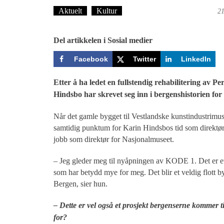
Aktuelt
Kultur
Tekst: Magne Fonn Hafskor
21
Del artikkelen i Sosial medier
Facebook
Twitter
LinkedIn
Etter å ha ledet en fullstendig rehabilitering av
Hindsbo har skrevet seg inn i bergenshistorien for 
Når det gamle bygget til Vestlandske kunstindustrimu
samtidig punktum for Karin Hindsbos tid som direktø
jobb som direktør for Nasjonalmuseet.
– Jeg gleder meg til nyåpningen av KODE 1. Det er et 
som har betydd mye for meg. Det blir et veldig flott b
Bergen, sier hun.
– Dette er vel også et prosjekt bergenserne kommer t
for?