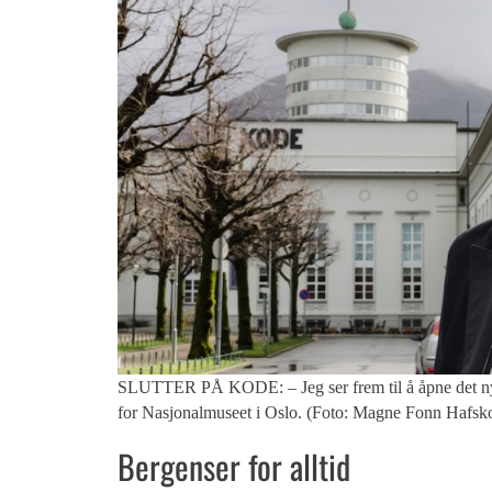
SLUTTER PÅ KODE: – Jeg ser frem til å åpne det nye m
for Nasjonalmuseet i Oslo. (Foto: Magne Fonn Hafsk
Bergenser for alltid