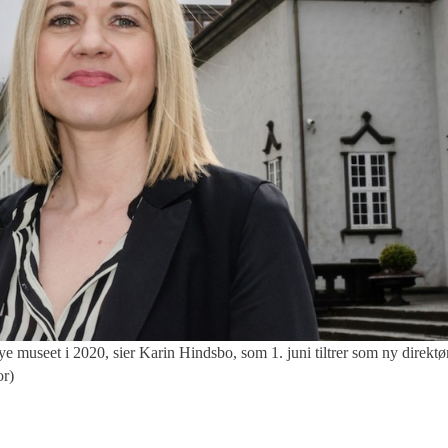
useet i 2020, sier Karin Hindsbo, som 1. juni tiltrer som ny direktø
or)