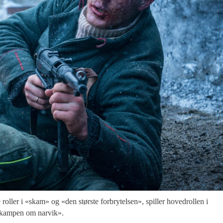
 roller i «skam» og «den største forbrytelsen», spiller hovedrollen i
kampen om narvik».