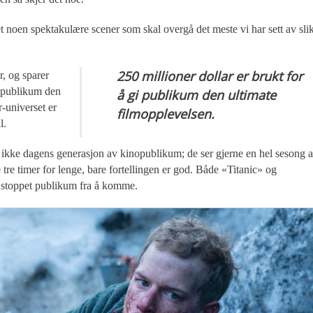
 noen spektakulære scener som skal overgå det meste vi har sett av slik
250 millioner dollar er brukt for
, og sparer
i publikum den
å gi publikum den ultimate
r-universet er
filmopplevelsen.
l.
er ikke dagens generasjon av kinopublikum; de ser gjerne en hel sesong 
tre timer for lenge, bare fortellingen er god. Både «Titanic» og
et stoppet publikum fra å komme.