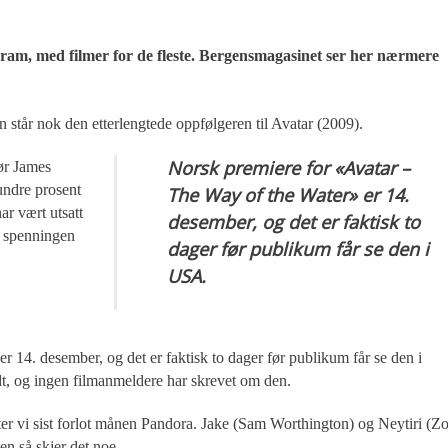
gram, med filmer for de fleste. Bergensmagasinet ser her nærmere
n står nok den etterlengtede oppfølgeren til Avatar (2009).
Norsk premiere for «Avatar –
sør James
undre prosent
The Way of the Water» er 14.
ar vært utsatt
desember, og det er faktisk to
r spenningen
dager før publikum får se den i
USA.
 14. desember, og det er faktisk to dager før publikum får se den i
t, og ingen filmanmeldere har skrevet om den.
tter vi sist forlot månen Pandora. Jake (Sam Worthington) og Neytiri (Z
en så skjer det noe.