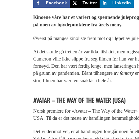
Facebook
Twitter
LinkedIn
Kinoene våre har et variert og spennende julepro
på noen av høydepunktene fra årets meny.
Øverst på manges kinoliste frem mot og i løpet av jule
At det skulle gå tretten år var ikke tilsiktet, men regis
Cameron ville ikke slippe fra seg filmen før han var h
fornøyd. Den har vært ferdig lenge, men lanseringen h
på grunn av pandemien. Blant tilhengere av
fantasy
e
stor; filmen har vært en snakkis i hele år.
AVATAR – THE WAY OF THE WATER (USA)
Norsk premiere for «Avatar – The Way of the Water» er
USA. Til da er det meste av handlingen hemmelighold
Det vi derimot vet, er at handlingen foregår noen år e
Saldana) har fått barn og lever lykkelig i fred og ro. M