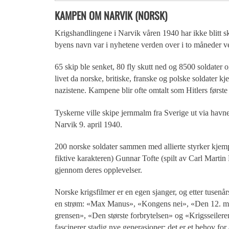
KAMPEN OM NARVIK (NORSK)
Krigshandlingene i Narvik våren 1940 har ikke blitt skil
byens navn var i nyhetene verden over i to måneder 
65 skip ble senket, 80 fly skutt ned og 8500 soldater og
livet da norske, britiske, franske og polske soldater k
nazistene. Kampene blir ofte omtalt som Hitlers første
Tyskerne ville skipe jernmalm fra Sverige ut via hav
Narvik 9. april 1940.
200 norske soldater sammen med allierte styrker kjempe
fiktive karakteren) Gunnar Tofte (spilt av Carl Marti
gjennom deres opplevelser.
Norske krigsfilmer er en egen sjanger, og etter tusenå
en strøm: «Max Manus», «Kongens nei», «Den 12. m
grensen», «Den største forbrytelsen» og «Krigsseiler
fascinerer stadig nye generasjoner; det er et behov for 