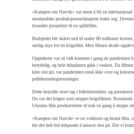
«Kampen om Narvik» var ment å bli en internasjonal 
utenlandske produksjonsselskapene trakk seg. Derme
forandre prosjektet til en spillefilm.
Budsjettet ble skåret ned til under 80 millioner kroner
særlig mye for en krigsfilm. Men filmen skulle oppleve
Opptakene var så vidt kommet i gang da pandemien brø
betydelig, og hele tidsplanen gikk i vasken. Da filmen 
kino sist jul, var pandemien ennå ikke over og kinoen
publikumsbegrensninger.
Dette betydde store tap i billettinntekter, og premieren b
Da var det krigen som stoppet krigsfilmen. Russlands 
Ukraina fikk produsentene til nok en gang å stoppe ut
«Kampen om Narvik» er en voldsom og brutal film, o
ble det helt feil tidspunkt å lansere den på. Det vi kun