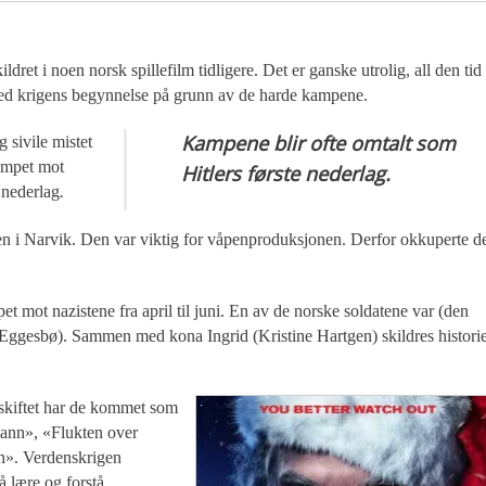
dret i noen norsk spillefilm tidligere. Det er ganske utrolig, all den tid
ved krigens begynnelse på grunn av de harde kampene.
Kampene blir ofte omtalt som
 sivile mistet
jempet mot
.
Hitlers første nederlag
 nederlag
.
nen i Narvik. Den var viktig for våpenproduksjonen. Derfor okkuperte d
t mot nazistene fra april til juni. En av de norske soldatene var (den
n Eggesbø). Sammen med kona Ingrid (Kristine Hartgen) skildres histori
rskiftet har de kommet som
ann», «Flukten over
en». Verdenskrigen
å lære og forstå.