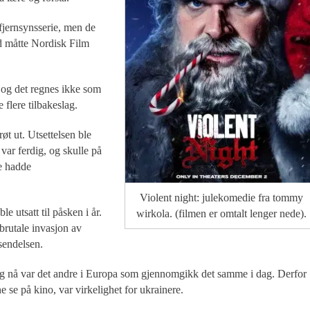
fjernsynsserie, men de
d måtte Nordisk Film
, og det regnes ikke som
 flere tilbakeslag.
t ut. Utsettelsen ble
var ferdig, og skulle på
e hadde
Violent night: julekomedie fra tommy
le utsatt til påsken i år.
wirkola. (filmen er omtalt lenger nede).
brutale invasjon av
sendelsen.
g nå var det andre i Europa som gjennomgikk det samme i dag. Derfor
ne se på kino, var virkelighet for ukrainere.