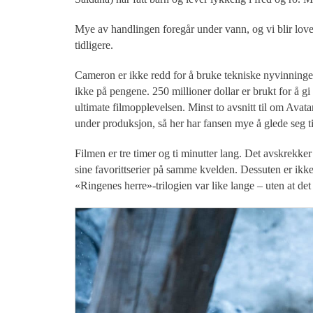
Mye av handlingen foregår under vann, og vi blir lovet
tidligere.
Cameron er ikke redd for å bruke tekniske nyvinninger
ikke på pengene. 250 millioner dollar er brukt for å g
ultimate filmopplevelsen. Minst to avsnitt til om Avata
under produksjon, så her har fansen mye å glede seg ti
Filmen er tre timer og ti minutter lang. Det avskrekk
sine favorittserier på samme kvelden. Dessuten er ikke 
«Ringenes herre»-trilogien var like lange – uten at d