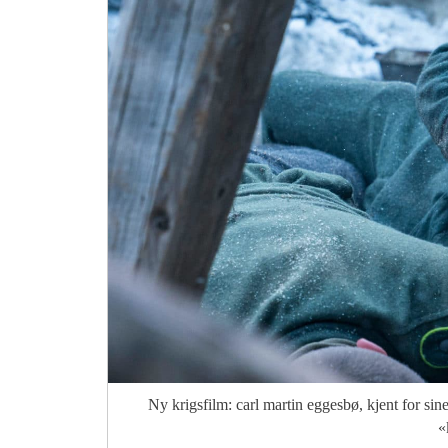
Ny krigsfilm: carl martin eggesbø, kjent for sine
«