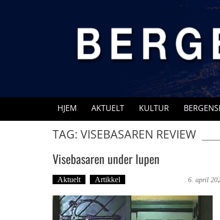
Skip
to
content
HJEM
AKTUELT
KULTUR
BERGENS
TAG: VISEBASAREN REVIEW
Visebasaren under lupen
Aktuelt
Artikkel
Bergensmagasinet
6. april 20