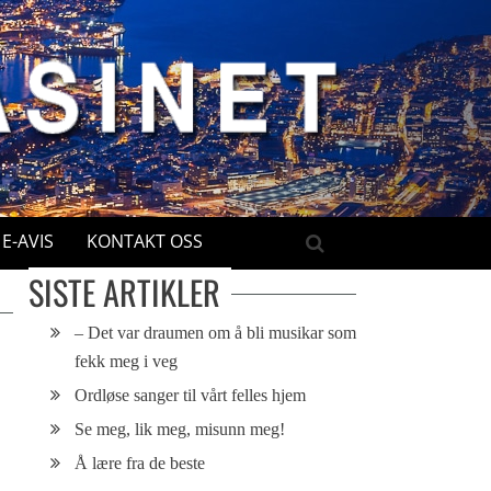
E-AVIS
KONTAKT OSS
SISTE ARTIKLER
– Det var draumen om å bli musikar som
fekk meg i veg
Ordløse sanger til vårt felles hjem
Se meg, lik meg, misunn meg!
Å lære fra de beste