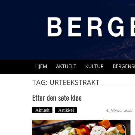
Skip
to
content
HJEM
AKTUELT
KULTUR
BERGENS
TAG: URTEEKSTRAKT
Etter den søte kløe
Aktuelt
Artikkel
Trond Tystad
4. februar 2023