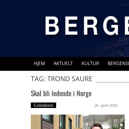
Skip
to
content
HJEM
AKTUELT
KULTUR
BERGENS
TAG: TROND SAURE
Skal bli ledende i Norge
Gründeren
Martine H. Leknes
26. april 2016