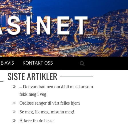
E-AVIS
KONTAKT OSS
SISTE ARTIKLER
– Det var draumen om å bli musikar som
fekk meg i veg
Ordløse sanger til vårt felles hjem
Se meg, lik meg, misunn meg!
Å lære fra de beste