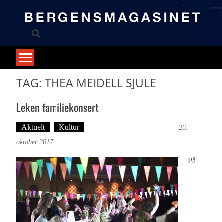
Skip
to
content
TAG: THEA MEIDELL SJULE
Leken familiekonsert
Aktuelt
Kultur
Tekst: Magne Fonn Hafskor
26.
oktober 2017
På