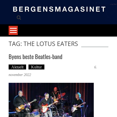
Skip
to
content
TAG: THE LOTUS EATERS
Byens beste Beatles-band
Aktuelt
Kultur
Tekst: Magne Fonn Hafskor
6.
november 2022