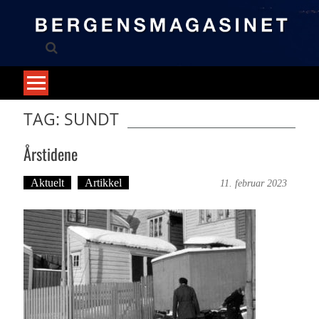
Skip
to
content
TAG: SUNDT
Årstidene
Aktuelt
Artikkel
Bergensmagasinet
11. februar 2023