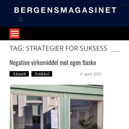
Skip
to
content
TAG: STRATEGIER FOR SUKSESS
Negative virkemiddel mot egen fiasko
Aktuelt
Artikkel
Trond Tystad
4. april 2023