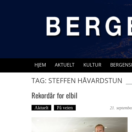
Skip
to
content
HJEM
AKTUELT
KULTUR
BERGENS
TAG: STEFFEN HÅVARDSTUN
Rekordår for elbil
Aktuelt
På veien
Martine Haugen
21. septembe