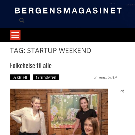
Skip
to
content
TAG: STARTUP WEEKEND
Folkehelse til alle
Aktuelt
Gründeren
Martine Haugen
3. mars 2019
– Jeg