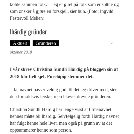
koble sammen folk. – Jeg er giret på folk som er sultne og
som ønsker å gjøre en forskjell, sier hun. (Foto: Ingvild
Festervoll Melien)
Ihärdig gründer
Aktuelt
Gründeren
Ingvild Festervoll Melien
7.
oktober 2018
I vår skrev Christina Sundli-Härdig på bloggen sin at
2018 blir helt sjef.
Foreløpig stemmer det.
– Ja, navnet passer veldig godt til det jeg driver med, sier
den forholdsvis ferske, men likevel drevne gründeren.
Christina Sundli-Härdig har lenge visst at firmanavnet
hennes måtte bli Ihärdig. Selvfølgelig fordi Härdig-navnet
har fulgt henne hele livet, men også på grunn av at det
oppsummerer henne som person.