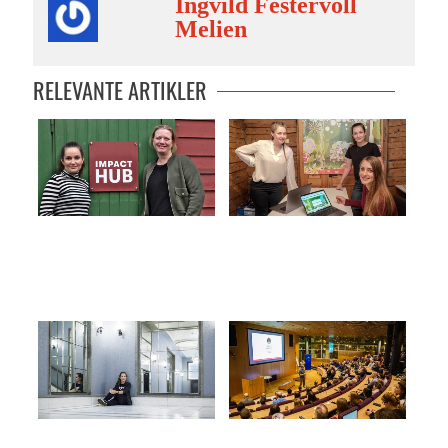
Ingvild Festervoll
Melien
RELEVANTE ARTIKLER
Hvordan kan teknologi gjøre
Folkehelse til alle
verden bedre?
Møteplass for gründere
Idémyldring for en bedre by