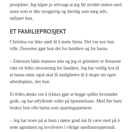
prosjekter. Jeg håper jo selvsagt at jeg får utvidet staben med
noen som er like nysgjerrig og iherdig som meg selv,
utdyper hun.
ET FAMILIEPROSJEKT
Christina var ikke nødt til å starte firma. Det var noe hun
ville. Dessuten gjør hun det for familien og for barna.
– Ettersom både mannen min og jeg er gründere er firmaene
våre en felles investering for familien. Jeg har veldig lyst til
at barna mine også skal få muligheten til å skape sin egen
arbeidsplass, sier hun.
Et felles ønske om å lykkes gjør at begge spiller hverandre
gode, og har utfyllende roller på hjemmebane. Med fire barn
bruker hun ofte barna som sparringspartnere.
– Jeg har troen på at barn i større grad må få være med på å
sette agendaen og involveres i viktige samfunnsspørsmål.