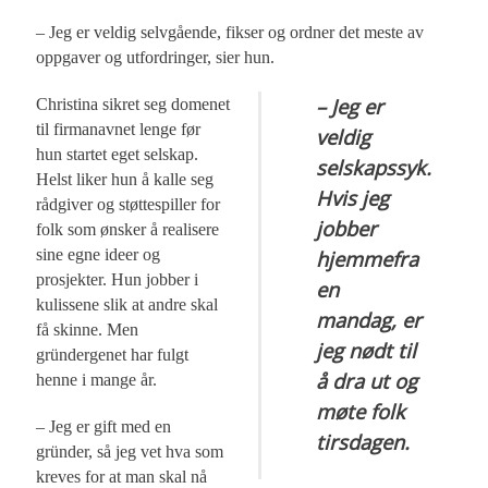
– Jeg er veldig selvgående, fikser og ordner det meste av
oppgaver og utfordringer, sier hun.
– Jeg er
Christina sikret seg domenet
til firmanavnet lenge før
veldig
hun startet eget selskap.
selskapssyk.
Helst liker hun å kalle seg
Hvis jeg
rådgiver og støttespiller for
jobber
folk som ønsker å realisere
sine egne ideer og
hjemmefra
prosjekter. Hun jobber i
en
kulissene slik at andre skal
mandag, er
få skinne. Men
jeg nødt til
gründergenet har fulgt
å dra ut og
henne i mange år.
møte folk
– Jeg er gift med en
tirsdagen.
gründer, så jeg vet hva som
kreves for at man skal nå