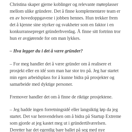
Christina skaper gjerne koblinger og relevante møteplasser
mellom ulike gründere. Det å finne komplementære team er
en av hovedoppgavene i jobben hennes. Hun trekker frem
det å kjenne sine styrker og svakheter som en faktor i en
konkurransepreget gründerhverdag. Å finne sitt fortrinn tror
hun er avgjørende for om man lykkes.
– Hva legger du i det å være gründer?
– For meg handler det å være gründer om å realisere et
prosjekt eller en idé som man har stor tro på. Jeg har startet
min egen arbeidsplass for å kunne bidra på prosjekter og
samarbeide med dyktige personer.
Fremover handler det om å finne de riktige prosjektene.
– Jeg hadde ingen forretningsidé eller langsiktig løp da jeg
startet. Det var henvendelsen om å bidra på Startup Extreme
som gjorde at jeg kastet meg ut i gründertilværelsen.
Deretter har det egentlig bare ballet på seg med nye