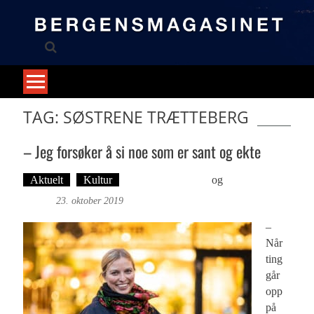
Skip
to
content
TAG: SØSTRENE TRÆTTEBERG
– Jeg forsøker å si noe som er sant og ekte
Aktuelt
Kultur
Martine H. Leknes
og
Foto: Roy
Bjørge
23. oktober 2019
–
Når
ting
går
opp
på