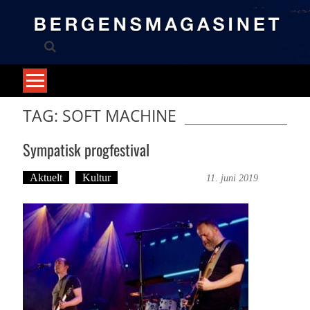
Skip
to
content
TAG: SOFT MACHINE
Sympatisk progfestival
Aktuelt
Kultur
Dag-Arne Nilssen
11. juni 2019