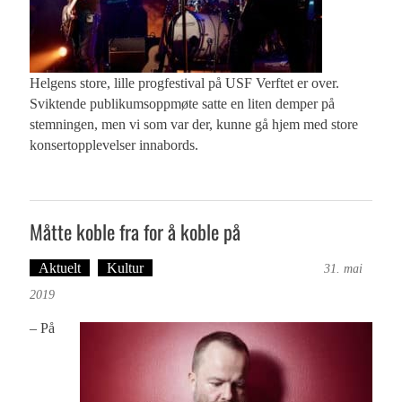
Helgens store, lille progfestival på USF Verftet er over.
Sviktende publikumsoppmøte satte en liten demper på
stemningen, men vi som var der, kunne gå hjem med store
konsertopplevelser innabords.
Måtte koble fra for å koble på
Aktuelt
Kultur
Tekst: Magne Fonn Hafskor
31. mai
2019
– På