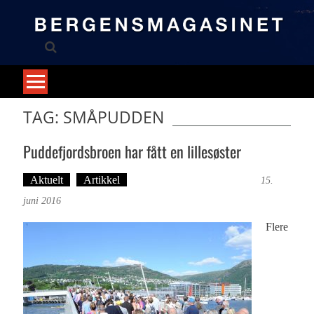
Skip
to
content
TAG: SMÅPUDDEN
Puddefjordsbroen har fått en lillesøster
Aktuelt
Artikkel
Tekst: Magne Fonn Hafskor
15.
juni 2016
Flere