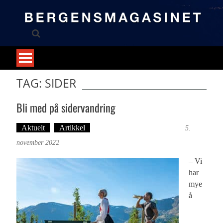
Skip
to
content
TAG: SIDER
Bli med på sidervandring
Aktuelt
Artikkel
Tekst: Magne Fonn Hafskor
5.
november 2022
– Vi
har
mye
å