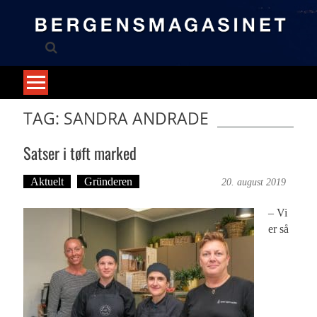
Skip
to
content
TAG: SANDRA ANDRADE
Satser i tøft marked
Aktuelt
Gründeren
Martine Haugen
20. august 2019
– Vi
er så