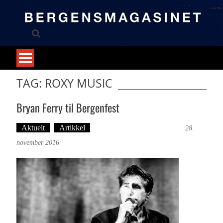
Skip
to
content
TAG: ROXY MUSIC
Bryan Ferry til Bergenfest
Aktuelt
Artikkel
Tekst: Magne Fonn Hafskor
28.
november 2016