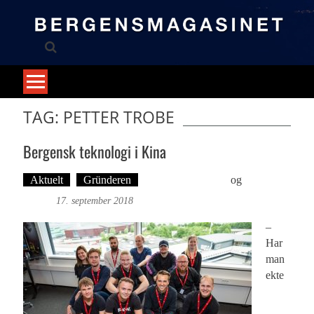
Skip
to
content
TAG: PETTER TROBE
Bergensk teknologi i Kina
Aktuelt
Gründeren
Martine H. Leknes
og
Foto: Roy
Bjørge
17. september 2018
–
Har
man
ekte