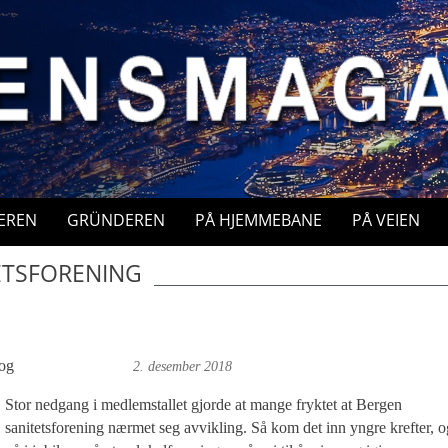
EREN
GRÜNDEREN
PÅ HJEMMEBANE
PÅ VEIEN
ETSFORENING
og
Foto: Roy Bjørge
2. desember 2018
Stor nedgang i medlemstallet gjorde at mange fryktet at Bergen
sanitetsforening nærmet seg avvikling. Så kom det inn yngre krefter, o