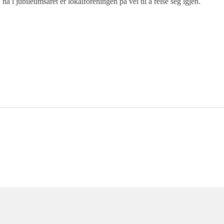
nå i jubileumsåret er lokalforeningen på vei til å reise seg igjen.