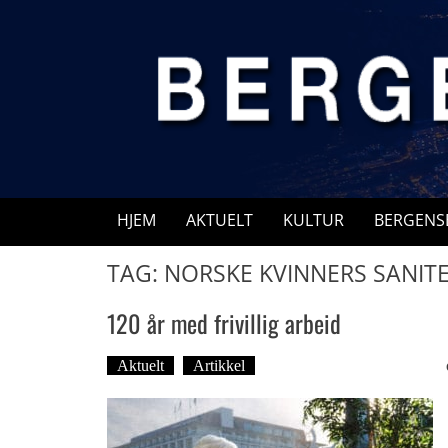
Skip
to
content
HJEM
AKTUELT
KULTUR
BERGENS
TAG: NORSKE KVINNERS SANIT
120 år med frivillig arbeid
Aktuelt
Artikkel
Tekst: Magne Fonn Hafskor