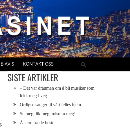
E-AVIS
KONTAKT OSS
SISTE ARTIKLER
– Det var draumen om å bli musikar som
fekk meg i veg
Ordløse sanger til vårt felles hjem
Se meg, lik meg, misunn meg!
Å lære fra de beste
g