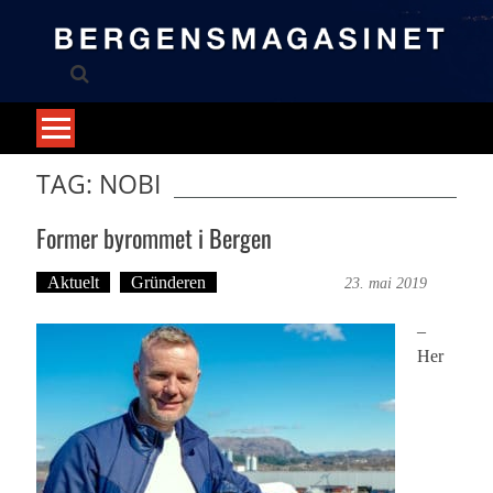
Skip
to
content
TAG: NOBI
Former byrommet i Bergen
Aktuelt
Gründeren
Martine Haugen
23. mai 2019
–
Her