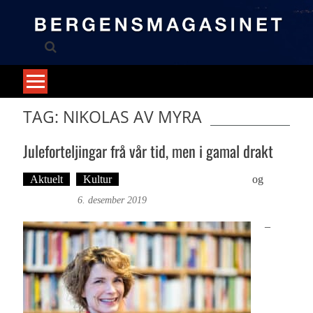
Skip
to
content
TAG: NIKOLAS AV MYRA
Juleforteljingar frå vår tid, men i gamal drakt
Aktuelt
Kultur
Tekst: Magne Fonn Hafskor
og
Foto:
Roy Bjørge
6. desember 2019
–