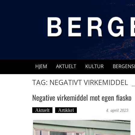
Skip
to
content
HJEM
AKTUELT
KULTUR
BERGENS
TAG: NEGATIVT VIRKEMIDDEL
Negative virkemiddel mot egen fiasko
Aktuelt
Artikkel
Trond Tystad
4. april 2023