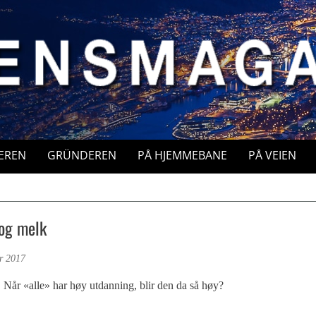
EREN
GRÜNDEREN
PÅ HJEMMEBANE
PÅ VEIEN
og melk
r 2017
Når «alle» har høy utdanning, blir den da så høy?