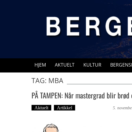
Skip
to
content
HJEM
AKTUELT
KULTUR
BERGENS
TAG: MBA
PÅ TAMPEN: Når mastergrad blir brød 
Aktuelt
Artikkel
Bergensmagasinet
5. novembe