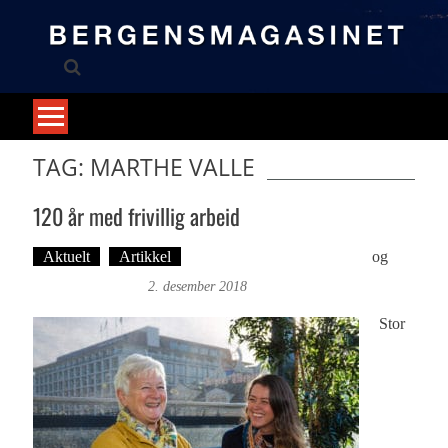
Skip
to
content
TAG: MARTHE VALLE
120 år med frivillig arbeid
Aktuelt
Artikkel
Tekst: Magne Fonn Hafskor
og
Foto: Roy Bjørge
2. desember 2018
Stor