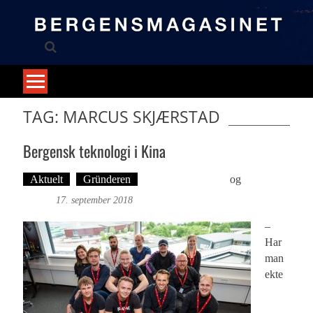
Skip
to
content
TAG: MARCUS SKJÆRSTAD
Bergensk teknologi i Kina
Aktuelt
Gründeren
Martine H. Leknes
og
Foto: Roy
Bjørge
17. september 2018
–
Har
man
ekte