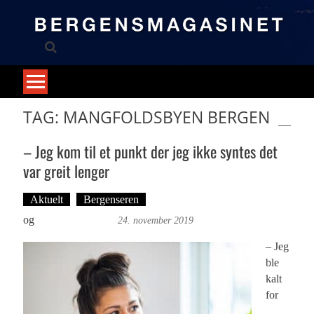
Skip
to
content
TAG: MANGFOLDSBYEN BERGEN
– Jeg kom til et punkt der jeg ikke syntes det
var greit lenger
Aktuelt
Bergenseren
Tekst: Magne Fonn Hafskor
og
Foto: Roy Bjørge
24. november 2019
– Jeg
ble
kalt
for