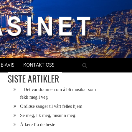
E-AVIS
KONTAKT OSS
SISTE ARTIKLER
– Det var draumen om å bli musikar som
fekk meg i veg
Ordløse sanger til vårt felles hjem
Se meg, lik meg, misunn meg!
Å lære fra de beste