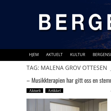
Skip
to
content
HJEM
AKTUELT
KULTUR
BERGENS
TAG: MALENA GROV OTTESEN
– Musikkterapien har gitt oss en ste
Aktuelt
Artikkel
Tekst: Magne Fonn Hafskor