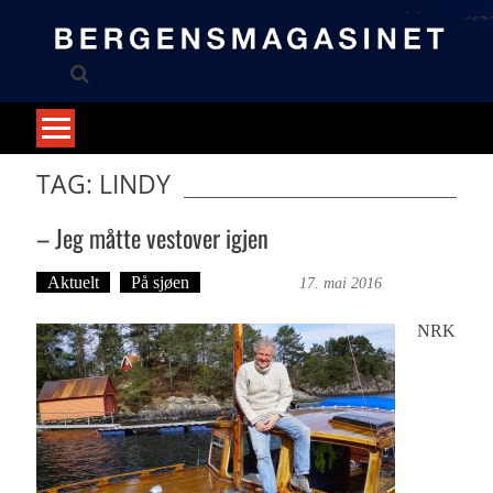
Skip
to
content
TAG: LINDY
– Jeg måtte vestover igjen
Aktuelt
På sjøen
Ove Landro
17. mai 2016
NRK