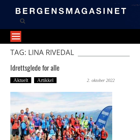
Skip
to
content
TAG: LINA RIVEDAL
Idrettsglede for alle
Aktuelt
Artikkel
Trond Tystad
2. oktober 2022